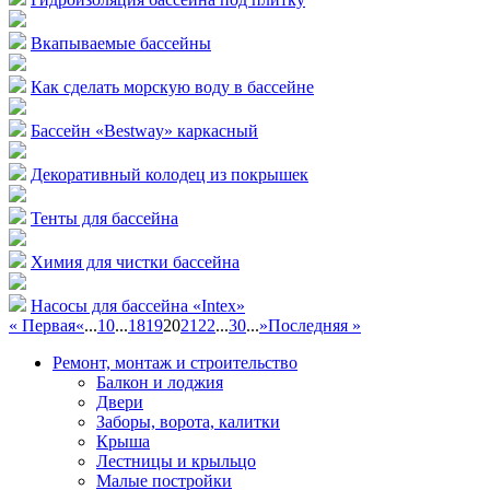
Вкапываемые бассейны
Как сделать морскую воду в бассейне
Бассейн «Bestway» каркасный
Декоративный колодец из покрышек
Тенты для бассейна
Химия для чистки бассейна
Насосы для бассейна «Intex»
« Первая
«
...
10
...
18
19
20
21
22
...
30
...
»
Последняя »
Ремонт, монтаж и строительство
Балкон и лоджия
Двери
Заборы, ворота, калитки
Крыша
Лестницы и крыльцо
Малые постройки