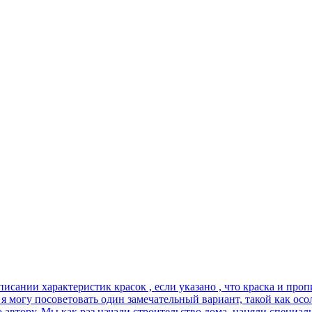
ании характеристик красок , если указано , что краска и пропит
я могу посоветовать один замечательный вариант, такой как осоло
 автору. Мы как раз начали строительство дома, наняли специали