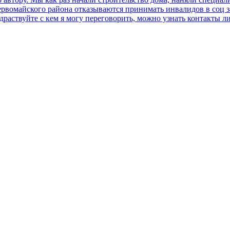
ервомайского района отказываются принимать инвалидов в соц за
аствуйте с кем я могу переговорить, можно узнать контакты лиц