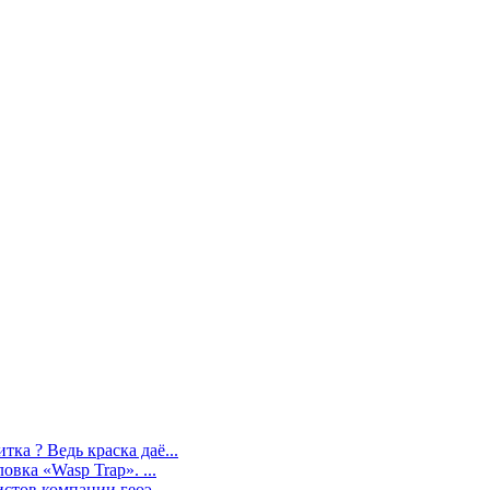
ка ? Ведь краска даё...
вка «Wasp Trap». ...
стов компании геоэ...