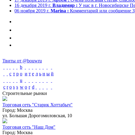
16 декабря 2019 г.
Владимир :
У нас в г. Новосибирске П
06 ноября 2019 г.
Marina :
Комментарий или сообщение Здр
Твиты от @bouwru
b
с
т
р
o
и
т
е
л
ь
н
ы
й
u
c
r
o
s
s
w
o
r
d
Строительные рынки
Торговая сеть "Старик Хоттабыч"
Город:
Москва
ул. Большая Дорогомиловская, 10
Торговая сеть "Наш Дом"
Город:
Москва