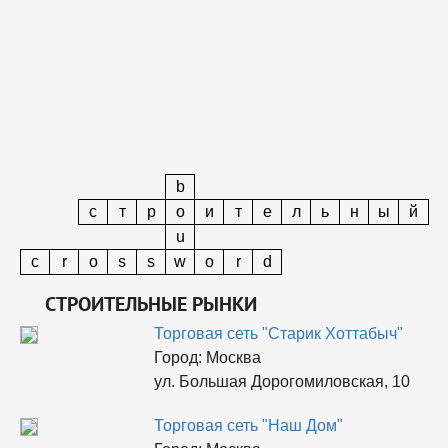
b
с
т
р
o
и
т
е
л
ь
н
ы
й
u
c
r
o
s
s
w
o
r
d
СТРОИТЕЛЬНЫЕ РЫНКИ
Торговая сеть "Старик Хоттабыч"
Город:
Москва
ул. Большая Дорогомиловская, 10
Торговая сеть "Наш Дом"