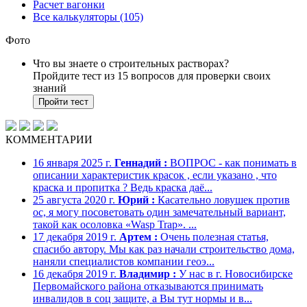
Расчет вагонки
Все калькуляторы (105)
Фото
Что вы знаете о строительных растворах?
Пройдите тест из 15 вопросов для проверки своих
знаний
Пройти тест
КОММЕНТАРИИ
16 января 2025 г.
Геннадий :
ВОПРОС - как понимать в
описании характеристик красок , если указано , что
краска и пропитка ? Ведь краска даё...
25 августа 2020 г.
Юрий :
Касательно ловушек против
ос, я могу посоветовать один замечательный вариант,
такой как осоловка «Wasp Trap». ...
17 декабря 2019 г.
Артем :
Очень полезная статья,
спасибо автору. Мы как раз начали строительство дома,
наняли специалистов компании геоэ...
16 декабря 2019 г.
Владимир :
У нас в г. Новосибирске
Первомайского района отказываются принимать
инвалидов в соц защите, а Вы тут нормы и в...