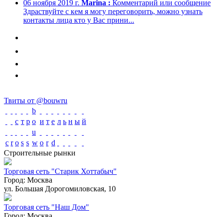
06 ноября 2019 г.
Marina :
Комментарий или сообщение
Здраствуйте с кем я могу переговорить, можно узнать
контакты лица кто у Вас прини...
Твиты от @bouwru
b
с
т
р
o
и
т
е
л
ь
н
ы
й
u
c
r
o
s
s
w
o
r
d
Строительные рынки
Торговая сеть "Старик Хоттабыч"
Город:
Москва
ул. Большая Дорогомиловская, 10
Торговая сеть "Наш Дом"
Город:
Москва