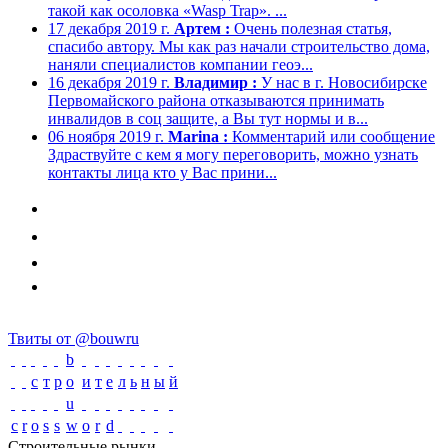
такой как осоловка «Wasp Trap». ...
17 декабря 2019 г.
Артем :
Очень полезная статья,
спасибо автору. Мы как раз начали строительство дома,
наняли специалистов компании геоэ...
16 декабря 2019 г.
Владимир :
У нас в г. Новосибирске
Первомайского района отказываются принимать
инвалидов в соц защите, а Вы тут нормы и в...
06 ноября 2019 г.
Marina :
Комментарий или сообщение
Здраствуйте с кем я могу переговорить, можно узнать
контакты лица кто у Вас прини...
Твиты от @bouwru
b
с
т
р
o
и
т
е
л
ь
н
ы
й
u
c
r
o
s
s
w
o
r
d
Строительные рынки