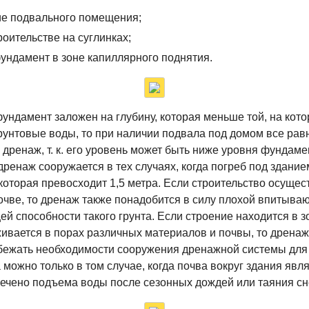
ие подвального помещения;
роительстве на суглинках;
ундамент в зоне капиллярного поднятия.
ундамент заложен на глубину, которая меньше той, на кото
рунтовые воды, то при наличии подвала под домом все рав
 дренаж, т. к. его уровень может быть ниже уровня фундаме
ренаж сооружается в тех случаях, когда погреб под здани
 которая превосходит 1,5 метра. Если строительство осущес
очве, то дренаж также понадобится в силу плохой впитыва
й способности такого грунта. Если строение находится в зо
ивается в порах различных материалов и почвы, то дренаж
бежать необходимости сооружения дренажной системы для
можно только в том случае, когда почва вокруг здания явля
ечено подъема воды после сезонных дождей или таяния сн