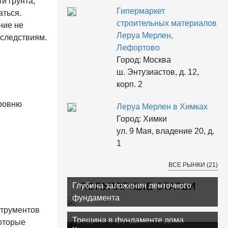
и грунта,
Гипермаркет
аться.
строительных материалов
ние не
Леруа Мерлен,
оследствиям.
Лефортово
Город:
Москва
ш. Энтузиастов, д. 12,
корп. 2
уровню
Леруа Мерлен в Химках
Город:
Химки
ул. 9 Мая, владение 20, д.
1
ВСЕ РЫНКИ (21)
ПОПУЛЯРНЫЕ СТАТЬИ
Глубина заложения ленточного
фундамента
струментов
Трещина в фундаменте дома
которые