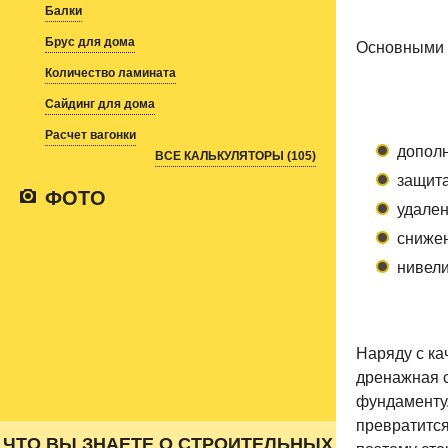
Балки
Брус для дома
Основными 
Количество ламината
Сайдинг для дома
Расчет вагонки
дополн
ВСЕ КАЛЬКУЛЯТОРЫ (105)
защита
ФОТО
удален
снижен
нивели
Наряду с ка
дренажная с
фундаменту.
превратится
ЧТО ВЫ ЗНАЕТЕ О СТРОИТЕЛЬНЫХ