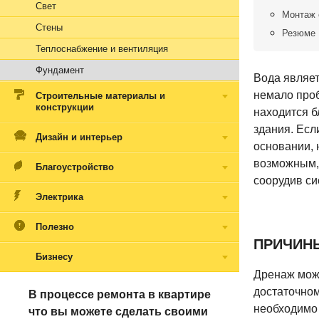
Свет
Монтаж 
Стены
Резюме
Теплоснабжение и вентиляция
Фундамент
Вода являет
немало проб
Строительные материалы и
конструкции
находится б
здания. Есл
Дизайн и интерьер
основании, 
возможным, 
Благоустройство
соорудив си
Электрика
Полезно
ПРИЧИН
Бизнесу
Дренаж може
достаточном
В процессе ремонта в квартире
необходимо
что вы можете сделать своими