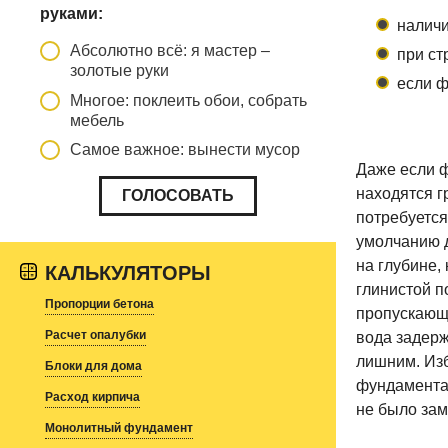
руками:
налич
Абсолютно всё: я мастер –
при ст
золотые руки
если ф
Многое: поклеить обои, собрать
мебель
Самое важное: вынести мусор
Даже если ф
находятся г
потребуется
умолчанию д
на глубине,
КАЛЬКУЛЯТОРЫ
глинистой п
Пропорции бетона
пропускающе
Расчет опалубки
вода задерж
лишним. Из
Блоки для дома
фундамента 
Расход кирпича
не было зам
Монолитный фундамент