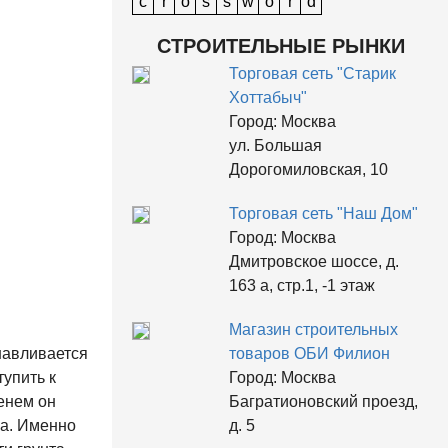
c
r
o
s
s
w
o
r
d
СТРОИТЕЛЬНЫЕ РЫНКИ
Торговая сеть "Старик
Хоттабыч"
Город:
Москва
ул. Большая
Дорогомиловская, 10
Торговая сеть "Наш Дом"
Город:
Москва
Дмитровское шоссе, д.
163 а, стр.1, -1 этаж
Магазин строительных
навливается
товаров ОБИ Филион
упить к
Город:
Москва
енем он
Багратионовский проезд,
ма. Именно
д. 5