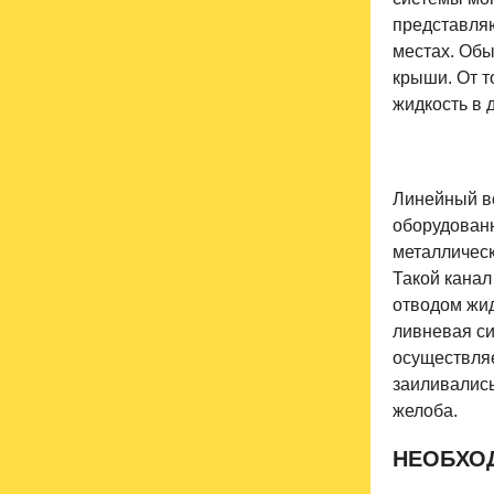
представляю
местах. Обы
крыши. От т
жидкость в 
Линейный в
оборудован
металлическ
Такой канал
отводом жид
ливневая си
осуществляе
заиливалис
желоба.
НЕОБХО