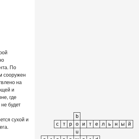
рой
но
нта. По
ем сооружен
твлено на
ющей и
не, где
 не будет
b
ется сухой и
с
т
р
o
и
т
е
л
ь
н
ы
й
ега.
u