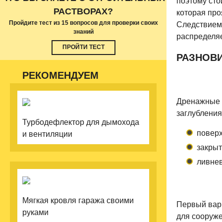
поэтому сто
РАСТВОРАХ?
которая про
Пройдите тест из 15 вопросов для проверки своих
Следствием 
знаний
распределяе
ПРОЙТИ ТЕСТ
РАЗНОВ
РЕКОМЕНДУЕМ
Дренажные с
заглубления
Турбодефлектор для дымохода
повер
и вентиляции
закрыт
ливнев
Мягкая кровля гаража своими
Первый вари
руками
для сооруже