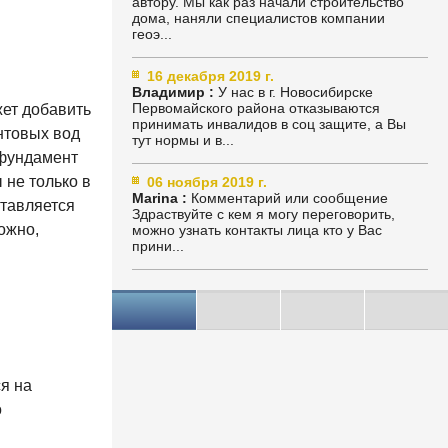
автору. Мы как раз начали строительство
дома, наняли специалистов компании
геоэ...
16 декабря 2019 г.
Владимир :
У нас в г. Новосибирске
Первомайского района отказываются
жет добавить
принимать инвалидов в соц защите, а Вы
унтовых вод
тут нормы и в...
 фундамент
 не только в
06 ноября 2019 г.
Marina :
Комментарий или сообщение
ставляется
Здраствуйте с кем я могу переговорить,
ожно,
можно узнать контакты лица кто у Вас
прини...
я на
о