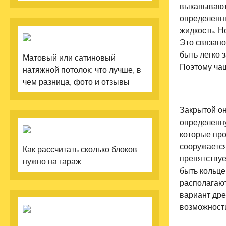
выкапываютс
определенны
жидкость. Н
Это связано
быть легко 
Матовый или сатиновый
Поэтому чащ
натяжной потолок: что лучше, в
чем разница, фото и отзывы
Закрытой он
определенну
которые про
сооружается
Как рассчитать сколько блоков
препятствуе
нужно на гараж
быть кольце
располагают
вариант дре
возможност