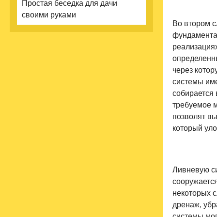
Простая беседка для дачи
своими руками
Во втором с
фундамента.
реализациях
определенны
через котор
системы име
собирается 
требуемое м
позволят вы
который уло
Ливневую с
сооружается
некоторых с
дренаж, убр
системы мо