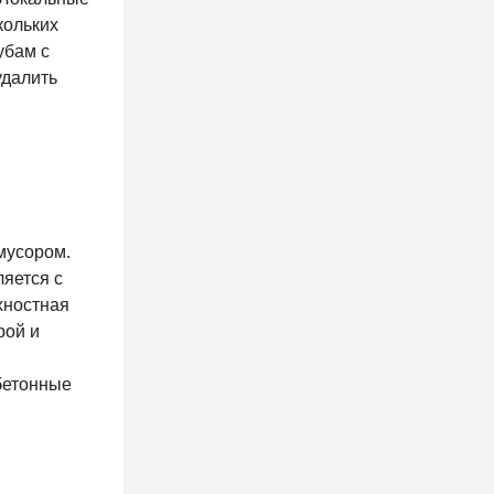
кольких
убам с
удалить
мусором.
ляется с
хностная
рой и
бетонные