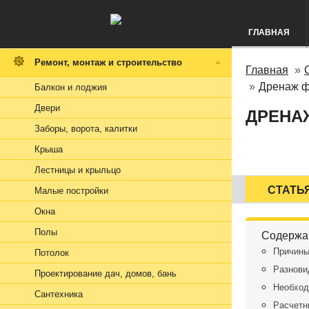
ГЛАВНАЯ
Ремонт, монтаж и строительство
Главная
Дренаж ф
Балкон и лоджия
Двери
ДРЕНА
Заборы, ворота, калитки
Крыша
Лестницы и крыльцо
СТАТЬ
Малые постройки
Окна
Полы
Содержа
Причины
Потолок
Разнови
Проектирование дач, домов, бань
Необход
Сантехника
Расчетн