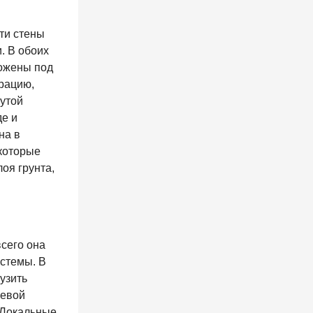
ти стены
. В обоих
ложены под
рацию,
нутой
де и
на в
которые
оя грунта,
сего она
стемы. В
узить
невой
 Локальные