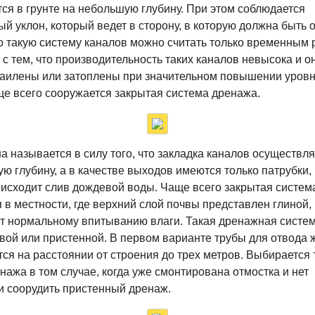
я в грунте на небольшую глубину. При этом соблюдается
й уклон, который ведет в сторону, в которую должна быть 
о такую систему каналов можно считать только временным
 с тем, что производительность таких каналов невысока и о
заилены или затоплены при значительном повышении уровн
е всего сооружается закрытая система дренажа.
а называется в силу того, что закладка каналов осуществля
ю глубину, а в качестве выходов имеются только патрубки,
исходит слив дождевой воды. Чаще всего закрытая систем
 в местности, где верхний слой почвы представлен глиной,
т нормальному впитыванию влаги. Такая дренажная систе
вой или пристенной. В первом варианте трубы для отвода 
ся на расстоянии от строения до трех метров. Выбирается 
нажа в том случае, когда уже смонтирована отмостка и нет
и соорудить пристенный дренаж.