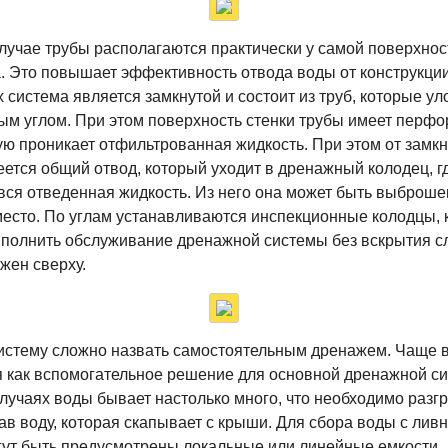
лучае трубы располагаются практически у самой поверхнос
 Это повышает эффективность отвода воды от конструкции
 система является замкнутой и состоит из труб, которые у
м углом. При этом поверхность стенки трубы имеет перфо
ую проникает отфильтрованная жидкость. При этом от замк
ется общий отвод, который уходит в дренажный колодец, г
вся отведенная жидкость. Из него она может быть выброше
есто. По углам устанавливаются инспекционные колодцы, 
полнить обслуживание дренажной системы без вскрытия сл
жен сверху.
истему сложно назвать самостоятельным дренажем. Чаще в
 как вспомогательное решение для основной дренажной си
лучаях воды бывает настолько много, что необходимо разгр
ав воду, которая скапывает с крыши. Для сбора воды с лив
гут быть предусмотрены локальные или линейные емкости.