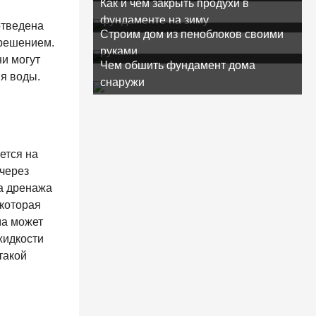
Как и чем закрыть продухи в
фундаменте на зиму
отведена
Строим дом из пеноблоков своими
 решением.
руками
ни могут
Чем обшить фундамент дома
я воды.
снаружи
ется на
 через
а дренажа
 которая
ма может
жидкости
такой