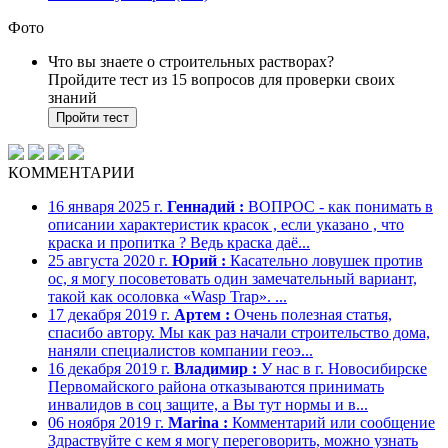
Фото
Что вы знаете о строительных растворах?
Пройдите тест из 15 вопросов для проверки своих
знаний
Пройти тест
КОММЕНТАРИИ
16 января 2025 г.
Геннадий :
ВОПРОС - как понимать в
описании характеристик красок , если указано , что
краска и пропитка ? Ведь краска даё...
25 августа 2020 г.
Юрий :
Касательно ловушек против
ос, я могу посоветовать один замечательный вариант,
такой как осоловка «Wasp Trap». ...
17 декабря 2019 г.
Артем :
Очень полезная статья,
спасибо автору. Мы как раз начали строительство дома,
наняли специалистов компании геоэ...
16 декабря 2019 г.
Владимир :
У нас в г. Новосибирске
Первомайского района отказываются принимать
инвалидов в соц защите, а Вы тут нормы и в...
06 ноября 2019 г.
Marina :
Комментарий или сообщение
Здраствуйте с кем я могу переговорить, можно узнать