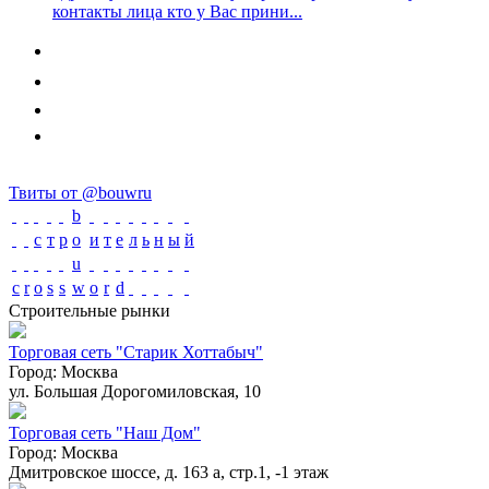
контакты лица кто у Вас прини...
Твиты от @bouwru
b
с
т
р
o
и
т
е
л
ь
н
ы
й
u
c
r
o
s
s
w
o
r
d
Строительные рынки
Торговая сеть "Старик Хоттабыч"
Город:
Москва
ул. Большая Дорогомиловская, 10
Торговая сеть "Наш Дом"
Город:
Москва
Дмитровское шоссе, д. 163 а, стр.1, -1 этаж