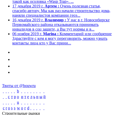
такой как осоловка «Wasp Trap». ...
17 декабря 2019 г.
Артем :
Очень полезная статья,
спасибо автору. Мы как раз начали строительство дома,
наняли специалистов компании геоэ...
16 декабря 2019 г.
Владимир :
У нас в г. Новосибирске
Первомайского района отказываются принимать
инвалидов в соц защите, а Вы тут нормы и в...
06 ноября 2019 г.
Marina :
Комментарий или сообщение
Здраствуйте с кем я могу переговорить, можно узнать
контакты лица кто у Вас прини...
Твиты от @bouwru
b
с
т
р
o
и
т
е
л
ь
н
ы
й
u
c
r
o
s
s
w
o
r
d
Строительные рынки