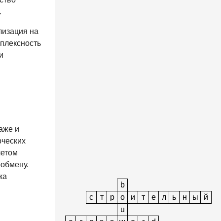
.
лизация на
мплексность
и
аже и
рческих
четом
обмену.
ка
b
с
т
р
o
и
т
е
л
ь
н
ы
й
u