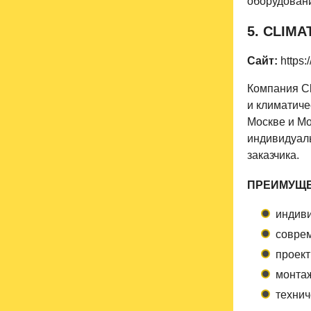
оборудован
5. CLIMA
Сайт:
https:/
Компания C
и климатиче
Москве и М
индивидуал
заказчика.
ПРЕИМУЩЕ
индиви
совре
проект
монтаж
технич