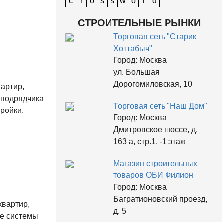
c
r
o
s
s
w
o
r
d
СТРОИТЕЛЬНЫЕ РЫНКИ
Торговая сеть "Старик
Хоттабыч"
Город:
Москва
ул. Большая
Дорогомиловская, 10
артир,
 подрядчика
Торговая сеть "Наш Дом"
ройки.
Город:
Москва
Дмитровское шоссе, д.
163 а, стр.1, -1 этаж
Магазин строительных
товаров ОБИ Филион
Город:
Москва
Багратионовский проезд,
квартир,
д. 5
ые системы