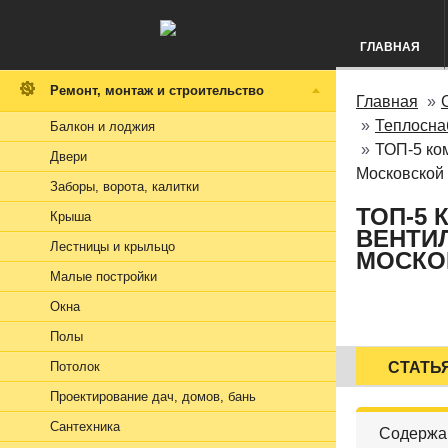
ГЛАВНАЯ
Ремонт, монтаж и строительство
Главная
Теплосна
Балкон и лоджия
ТОП-5 ко
Двери
Московской
Заборы, ворота, калитки
ТОП-5
Крыша
ВЕНТИЛ
Лестницы и крыльцо
МОСКО
Малые постройки
Окна
Полы
Потолок
СТАТЬ
Проектирование дач, домов, бань
Сантехника
Содержа