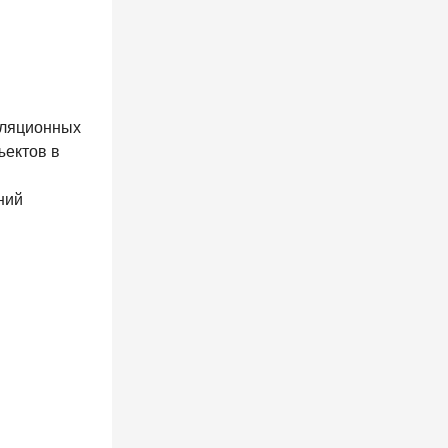
иляционных
ъектов в
ний