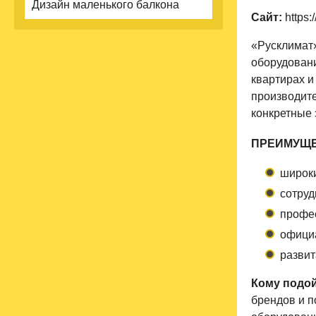
Дизайн маленького балкона
Сайт:
https:
«Русклимат»
оборудовани
квартирах и
производит
конкретные 
ПРЕИМУЩЕ
широки
сотруд
профе
официа
развит
Кому подой
брендов и п