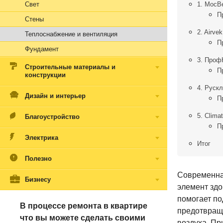
Свет
1. МосВ
П
Стены
2. Airvek
Теплоснабжение и вентиляция
П
Фундамент
3. Проф
Строительные материалы и
П
конструкции
4. Руск
Дизайн и интерьер
П
5. Clima
Благоустройство
П
Электрика
Итог
Полезно
Современная
Бизнесу
элемент зд
помогает по
В процессе ремонта в квартире
предотвраща
что вы можете сделать своими
воздуха. Пр