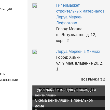
Гипермаркет
изации
строительных материалов
Леруа Мерлен,
Лефортово
Город:
Москва
ш. Энтузиастов, д. 12,
корп. 2
Леруа Мерлен в Химках
Город:
Химки
ул. 9 Мая, владение 20, д.
1
ить
имальными
ВСЕ РЫНКИ (21)
ПОПУЛЯРНЫЕ СТАТЬИ
Турбодефлектор для дымохода и
вентиляции
Схема вентиляции в панельном
доме