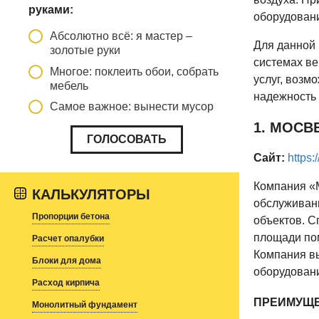
руками:
оборудовани
Абсолютно всё: я мастер –
Для данной 
золотые руки
системах ве
Многое: поклеить обои, собрать
услуг, возм
мебель
надежность 
Самое важное: вынести мусор
1. МОСВ
Сайт:
https:
Компания «
КАЛЬКУЛЯТОРЫ
обслуживани
Пропорции бетона
объектов. С
площади пом
Расчет опалубки
Компания вы
Блоки для дома
оборудовани
Расход кирпича
ПРЕИМУЩЕ
Монолитный фундамент