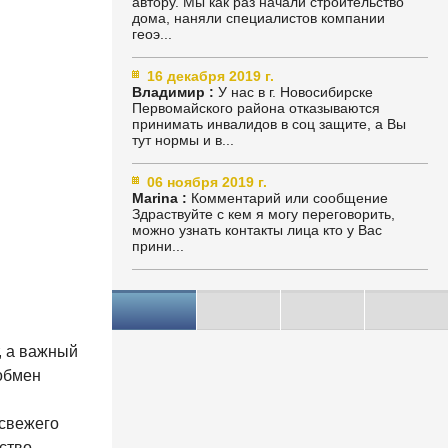
автору. Мы как раз начали строительство
дома, наняли специалистов компании
геоэ...
16 декабря 2019 г.
Владимир :
У нас в г. Новосибирске
Первомайского района отказываются
принимать инвалидов в соц защите, а Вы
тут нормы и в...
06 ноября 2019 г.
Marina :
Комментарий или сообщение
Здраствуйте с кем я могу переговорить,
можно узнать контакты лица кто у Вас
прини...
, а важный
обмен
 свежего
ство