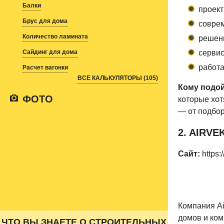
Балки
проект
Брус для дома
совре
Количество ламината
решени
сервис
Сайдинг для дома
работа
Расчет вагонки
ВСЕ КАЛЬКУЛЯТОРЫ (105)
Кому подой
ФОТО
которые хот
— от подбор
2. AIRVE
Сайт:
https:
Компания Ai
домов и ко
ЧТО ВЫ ЗНАЕТЕ О СТРОИТЕЛЬНЫХ