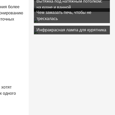
Вытяжка под натяжным потолком:
ания более
на кухне и ванной
Чем замазать печь, чтобы не
ионированию
трескалась
иточных
Инфракрасная лампа для курятника
 хотят
х одного