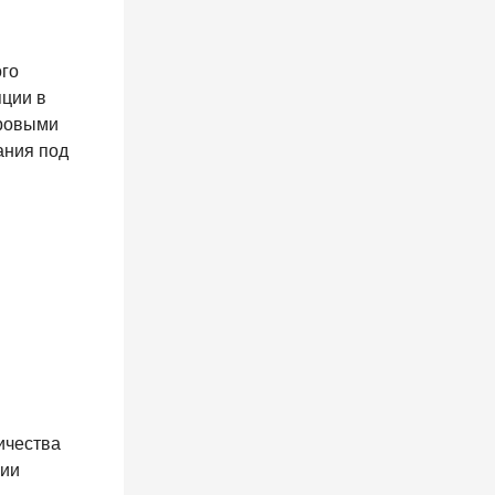
ого
яции в
ировыми
ания под
ичества
ции