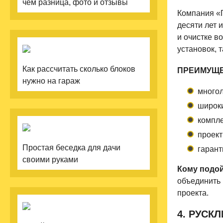
чем разница, фото и отзывы
Компания «
десяти лет 
и очистке в
установок, 
Как рассчитать сколько блоков
ПРЕИМУЩЕ
нужно на гараж
многол
широки
компле
проект
Простая беседка для дачи
гарант
своими руками
Кому подой
объединить 
проекта.
4. РУСК