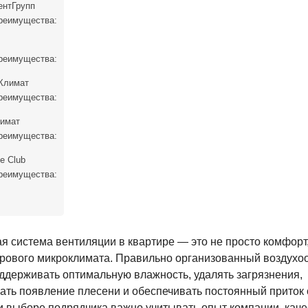
ентГрупп
реимущества:
реимущества:
Климат
реимущества:
лимат
реимущества:
te Club
реимущества:
 система вентиляции в квартире — это не просто комфорт
орового микроклимата. Правильно организованный воздухо
ддерживать оптимальную влажность, удалять загрязнения,
ть появление плесени и обеспечивать постоянный приток
и выборе подрядчика важно учитывать опыт компании, каче