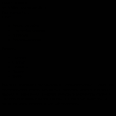
Город:
Химки
ул. 9 Мая, владение 20, д. 1
Все рынки (21)
Сайт
Редакция сайта
Правообладателям
Авторам
Рекламодателям
Разделы
Главная
Статьи
Термины
Видео
Фото
Bouw (в переводе с голландского – строительство) — сайт про
строительство домов, дач, малых построек, ремонт и отделку
зданий и помещений. Помимо большого количества статей у
нас есть еще фото и видео архивы, а в трудные моменты на
ваши вопросы ответит опытный строитель.