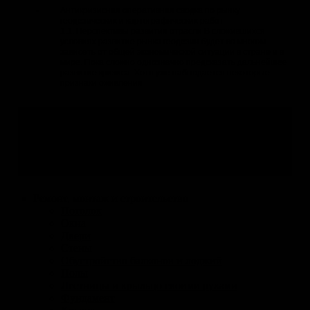
Антикризисная оперативная сводка по рынку
геодезических и картографических работ
1.1. Перспективы развития отрасли В сложившихся
условиях развитие рынка геодезии будет во многом
зависеть от общей экономической ситуации в стране и в
мире. Пока сложно однозначно предсказать дальнейшее
развитие кризиса. Хотя уже наблюдается некоторые
признаки оживления
Навигация по разделу
Все отрасли
Ремонт, монтаж и строительство
Потолок
Окна
Двери
Стены
Обустройство балконов и лоджий
Полы
Лестницы и крыльцо своими руками
Фундамент