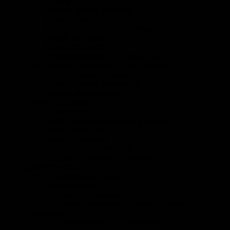
Крыша
Заборы, ворота, калитки
Сантехника
Теплоснабжение и вентиляция
Малые постройки
Статьи про свет
Проектирование дач, домов, бань
Строительные материалы и конструкции
Отделочные материалы
Лакокрасочные материалы
Бетон и железобетон
Дизайн и интерьер
Дизайн кухни
Дизайн ванной комнтаты и туалета
Дизайн спальни
Дизайн гостиной
Дизайн детской комнаты
Интерьер прихожей и коридора
Благоустройство
Ландшафтный дизайн
Малые формы
Озеленение участков
Дорожные покрытия: тротуары, дорожки
Электрика
Электропроводка и ее соединения