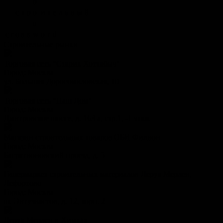
b
с
т
р
o
и
т
е
л
ь
н
ы
й
u
c
r
o
s
s
w
o
r
d
Строительные рынки
Торговая сеть "Старик Хоттабыч"
Город:
Москва
ул. Большая Дорогомиловская, 10
Торговая сеть "Наш Дом"
Город:
Москва
Дмитровское шоссе, д. 163 а, стр.1, -1 этаж
Магазин строительных товаров ОБИ Филион
Город:
Москва
Багратионовский проезд, д. 5
Гипермаркет строительных материалов Леруа Мерлен,
Лефортово
Город:
Москва
ш. Энтузиастов, д. 12, корп. 2
Леруа Мерлен в Химках