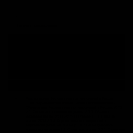
[1]
Получить консультацию
Не нашли подходящее исследование?
Если готовые отчёты Вам не подходят, Вы можете:
1.
по Вашей теме
2.
по Вашей теме
Актуальные исследования и бизнес-планы
Анализ рынка бестраншейных технологий в России
1. Методологические комментарии к исследованию 2.
Обзор рынка бестраншейных технологий в России, 2013 г.
2.1. Общая информация по рынку: 2.1.1. Объем и
динамика рынка, 2011-2013 (по годам) 2.1.2. Емкость
рынка, 2013 2.1.3. Оценка текущих тенденций и
перспектив развития рынка 2.1.4. Оценка факторов,
влияющих на рынок 2.2. Структура рынка: 2.2.1. Структура