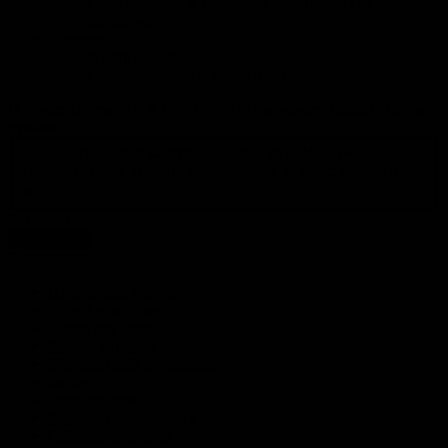
Подключение и установка электрических
приборов
Полезно
Инструменты
Полезные советы строителю
В процессе ремонта в квартире что вы можете сделать своими
руками:
Абсолютно всё: я мастер – золотые руки
Многое:
поклеить обои, собрать мебель
Самое важное: вынести
мусор
Результат
голосовать
Калькуляторы
Пропорции бетона
Расчет опалубки
Блоки для дома
Расход кирпича
Монолитный фундамент
Балки
Брус для дома
Количество ламината
Сайдинг для дома