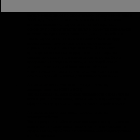
Москве строительство не прекращается, несмотря ни на
какие кризисные обстоятельства. Ввод жилья, по его
словам, растет, при этом, по данным Росстата, объемы
выполненных работ по строительной отрасли ниже, чем в
2008 году. Это связано с тем, что в большей степени
непрекращающееся строительство наблюдалось в
основном по строительству жилья и объектов социальной
инфраструктуры. Предполагается, что в дальнейшем
темпы строительства этих категорий объектов будут
продолжены. Тоже относится и к малоэтажному
строительству для многодетных семей. В Москве
проводится несколько государственных программ,
связанных с различным видом строительства. Это и
программа «Народный гараж», и «Молодой семье –
доступное жилье», и «Новое кольцо Москвы»
(строительство шести высотных административно-
офисных зданий), «Жилье для военнослужащих» и
Антикризисная оперативная сводка по рынку
землеустройства (СФО и ДФО)
Так как разразившийся кризис ликвидности отразился на
всех отраслях экономики, посмотрим, что происходит в
сфере землеустройства с кредиторской и дебиторской
Антикризисная оперативная сводка по рынку
землеустройства
Так как разразившийся кризис ликвидности отразился на
всех отраслях экономики, посмотрим, что происходит в
сфере землеустройства с просроченными кредиторскими
и дебиторскими