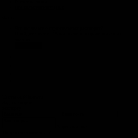
Расчет вагонки
Все калькуляторы (103)
Фото
Что вы знаете о строительных растворах?
Пройдите тест из 15 вопросов для проверки своих
знаний
Пройти тест
Твиты от @bouwru
Задать вопрос
эксперту
Задать вопрос
Вопросов отвечено: 17