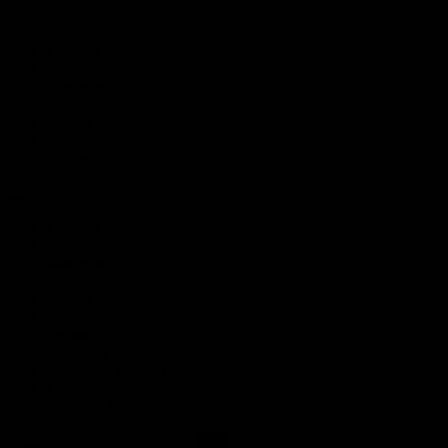
Главная
Форум
Мастера
Термины
Видео
Фото
Фирмы
Главная
Форум
Мастера
Термины
Видео
Фото
фирмы
Новости
Вопросы эксперту
Статьи
ГОСТы, СНИПы