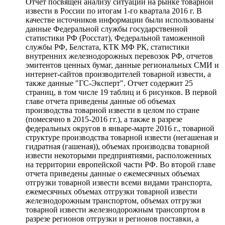
Отчет посвящен анализу ситуации на рынке товарной
извести в России по итогам 1-го квартала 2016 г. В
качестве источников информации были использованы
данные Федеральной службы государственной
статистики РФ (Росстат), Федеральной таможенной
службы РФ, Белстата, КТК МФ РК, статистики
внутренних железнодорожных перевозок РФ, отчетов
эмитентов ценных бумаг, данные региональных СМИ и
интернет-сайтов производителей товарной извести, а
также данные "ГС-Эксперт". Отчет содержит 25
страниц, в том числе 19 таблиц и 6 рисунков. В первой
главе отчета приведены данные об объемах
производства товарной извести в целом по стране
(помесячно в 2015-2016 гг.), а также в разрезе
федеральных округов в январе-марте 2016 г., товарной
структуре производства товарной извести (негашеная и
гидратная (гашеная)), объемах производсва товарной
извести некоторыми предприятиями, расположенных
на территории европейской части РФ. Во второй главе
отчета приведены данные о ежемесячных объемах
отгрузки товарной извести всеми видами транспорта,
ежемесячных объемах отгрузки товарной извести
железнодорожным транспортом, объемах отгрузки
товарной извести железнодорожным трансопртом в
разрезе регионов отгрузки и регионов поставки, а