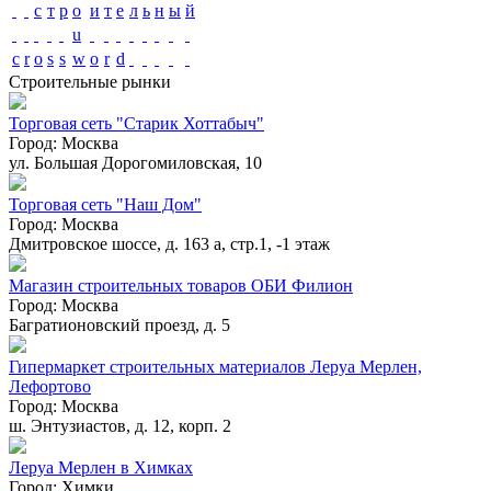
с
т
р
o
и
т
е
л
ь
н
ы
й
u
c
r
o
s
s
w
o
r
d
Строительные рынки
Торговая сеть "Старик Хоттабыч"
Город:
Москва
ул. Большая Дорогомиловская, 10
Торговая сеть "Наш Дом"
Город:
Москва
Дмитровское шоссе, д. 163 а, стр.1, -1 этаж
Магазин строительных товаров ОБИ Филион
Город:
Москва
Багратионовский проезд, д. 5
Гипермаркет строительных материалов Леруа Мерлен,
Лефортово
Город:
Москва
ш. Энтузиастов, д. 12, корп. 2
Леруа Мерлен в Химках
Город:
Химки