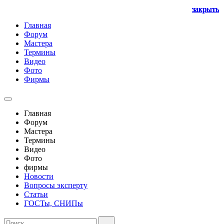
закрыть
закрыть
закрыть
закрыть
закрыть
закрыть
закрыть
Главная
Форум
Мастера
Термины
Видео
Фото
Фирмы
Главная
Форум
Мастера
Термины
Видео
Фото
фирмы
Новости
Вопросы эксперту
Статьи
ГОСТы, СНИПы