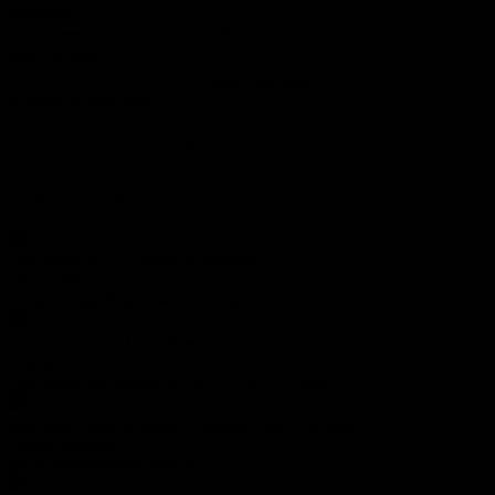
эксперту
Задать вопрос
Вопросов отвечено: 17
b
с
т
р
o
и
т
е
л
ь
н
ы
й
u
c
r
o
s
s
w
o
r
d
Строительные рынки
Торговая сеть "Старик Хоттабыч"
Город:
Москва
ул. Большая Дорогомиловская, 10
Торговая сеть "Наш Дом"
Город:
Москва
Дмитровское шоссе, д. 163 а, стр.1, -1 этаж
Магазин строительных товаров ОБИ Филион
Город:
Москва
Багратионовский проезд, д. 5