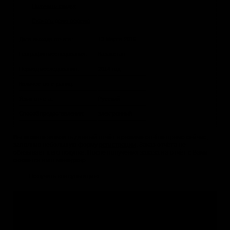
Получить скидку
Скачать демо-версию
Дата выхода отчета:
13 Марта 2015
География исследования:
Казахстан
Период исследования:
2014 год
Количество страниц:
Язык отчета:
Русский
Способ предоставления:
электронный
Вы можете заказать данный отчёт в режиме on-line прямо сейчас,
заполнив небольшую форму
регистрации
. Заказ отчёта не
обязывает к его покупке. После получения заказа на отчёт с Вами
свяжется наш менеджер.
Получить консультацию
Не нашли подходящее исследование?