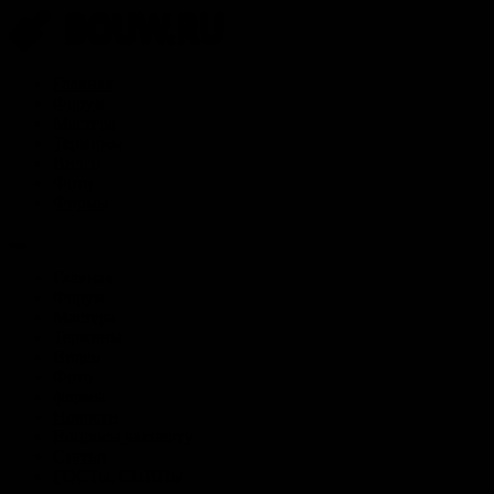
Главная
Форум
Мастера
Термины
Видео
Фото
Фирмы
Главная
Форум
Мастера
Термины
Видео
Фото
фирмы
Новости
Вопросы эксперту
Статьи
ГОСТы, СНИПы