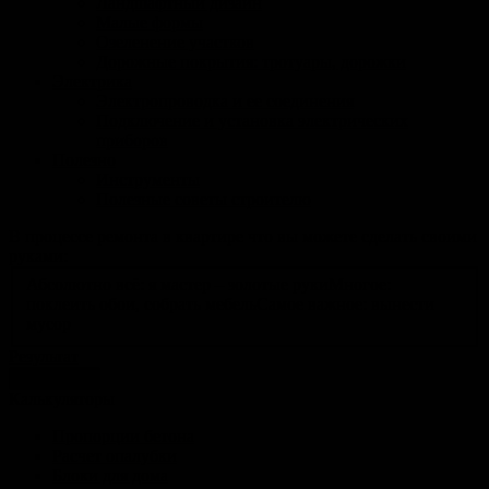
Ландшафтный дизайн
Малые формы
Озеленение участков
Дорожные покрытия: тротуары, дорожки
Электрика
Электропроводка и ее соединения
Подключение и установка электрических
приборов
Полезно
Инструменты
Полезные советы строителю
В процессе ремонта в квартире что вы можете сделать своими
руками:
Абсолютно всё: я мастер – золотые руки
Многое:
поклеить обои, собрать мебель
Самое важное: вынести
мусор
Результат
голосовать
Калькуляторы
Пропорции бетона
Расчет опалубки
Блоки для дома