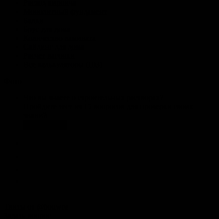
Расход кирпича
Монолитный фундамент
Балки
Брус для дома
Количество ламината
Сайдинг для дома
Расчет вагонки
Все калькуляторы (103)
Фото
Что вы знаете о строительных растворах?
Пройдите тест из 15 вопросов для проверки своих
знаний
Пройти тест
Твиты от @bouwru
Задать вопрос