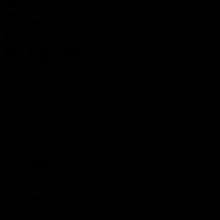
Гипермаркет строительных материалов Леруа Мерлен,
Лефортово
Город:
Москва
ш. Энтузиастов, д. 12, корп. 2
Леруа Мерлен в Химках
Город:
Химки
ул. 9 Мая, владение 20, д. 1
Все рынки (21)
Сайт
Редакция сайта
Правообладателям
Авторам
Рекламодателям
Разделы
Главная
Статьи
Термины
Видео
Фото
Bouw (в переводе с голландского – строительство) — сайт про