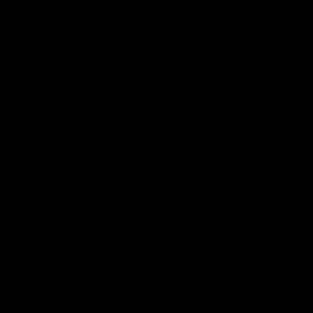
Структура бизнес-плана «Строительство мини-завода по
производству газобетонных блоков, армированных плит и
фиброцементных листов на юге Казахстана»:
1. РЕЗЮМЕ ПРОЕКТА
2. СУЩНОСТЬ ПРЕДЛАГАЕМОГО ПРОЕКТА
2.1. Описание предполагаемого проекта
2.2. Особенности организации производства
2.2.1. газобетонных блоков
2.2.2. армированных плит
2.2.3. фиброцементных листов
2.3. Информация об участниках проекта
2.4. Месторасположение проекта
3. МАРКЕТИНГОВЫЙ ПЛАН
3.1. Обзор рынков Жамбылской области Республики
Казахстан:
3.1.1. Обзор рынка газобетонных блоков, а также
армированных плит Жамбылской области Республики
Казахстан
3.1.1.1. Основные тенденции на рынке
3.1.1.2. Анализ потребителей. Сегментация потребителей
3.1.1.3. Обзор потенциальных конкурентов
3.1.1.4. Ценообразование на рынке
3.1.2. Обзор рынка фиброцементных листов Жамбылской
области Республики Казахстан
3.1.2.1. Основные тенденции на рынке
3.1.2.2. Анализ потребителей. Сегментация потребителей
3.1.2.3. Обзор потенциальных конкурентов