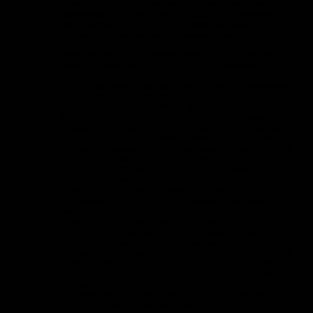
региону; дана характеристика состояния рынка жилой
недвижимости; представлены данные о динамике цен на
жилье; приведены данные о ситуации на рынке
ипотечного кредитования. Информационная основа исс…
Маркетинговое исследование рынка общестроительных
работ в Самарской области и Краснодарском крае в 2012-
2013 гг.
Список диаграмм 3 Список таблиц 4 1. Методологические
комментарии к исследованию 5 2. ОБЗОР РЫНКА
ОБЩЕСТРОИТЕЛЬНЫХ РАБОТ В САМАРСКОЙ ОБЛ. И
КРАСНОДАРСКОМ КРАЕ В 2012-13 гг. 7 2.1. Общая
информация по рынку 7 2.1.1. Основные характеристики
рынка 7 2.1.2. Объем и емкость рынка 9 2.1.3. Оценка
текущих тенденций и перспектив развития рынка 11 2.1.4.
Оценка факторов, влияющих на рынок 15 2.2. Структура
рынка 23 2.2.1. Структура рынка по видам работ 23 2.2.2.
Структура рынка по типу потребителей 25 2.3.
Конкурентный анализ: крупнейшие игроки 29 2.3.1.
Насыщенность рынка 29 2.3.2. Основные компании-
конкуренты 33 3. АНАЛИЗ СПРОСА НА
ОБЩЕСТРОИТЕЛЬНЫЕ РАБОТЫ В ПФО В 2012-13 гг. 34
3.1. Оценка объема спроса 34 3.2. Влияние сезонности на
общестроительные работы (анализ цикла сезонности) 34
3.3. Анализ факторов спроса 35 4. АНАЛИЗ РЕЗУЛЬТАТОВ
КОНКУРСОВ В САМАРСКОЙ ОБЛ. И КРАСНОДАРСКОМ
КРАЕ В 2013 г. ПО РЫНКУ ОБЩЕСТРОИТЕЛЬНЫХ РАБОТ
(ОБЪЕКТЫ ОТ 10 ДО 60 МЛН РУБЛЕЙ) 38 5.
РЕКОМЕНДАЦИИ И ВЫВОДЫ ПО ИССЛЕДОВАНИЮ 39
5.1. Перспективы развития рынка 39 5.2. Выводы по