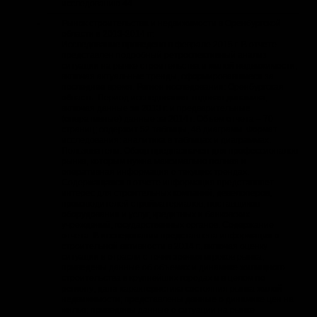
исследованию 44
Рынок строительства и недвижимости в Оренбургской
области в 2013-2014 гг.
Исследование проведено в феврале 2015 г. В отчете
представлен подробный ретроспективный анализ
ситуации на рынке строительства и жилой недвижимости,
включая актуальные тренды, сформировавшиеся за
последнее время. Регион исследования: Оренбургская
область. Период исследования: годовая динамика,
включая данные за 2013 г. и предварительные
(оперативные) данные за 2014 г. Объем отчета – 70
страниц; содержит 52 таблицы, 48 диаграмм. Формат
исследования: аналитика в таблицах и диаграммах.
Пользователи. Обзор предназначен для профессионалов
рынка, которым нужна максимально полная и
оперативная информация о текущих трендах.
Содержащаяся в отчете информация представляет
интерес для строительных компаний, девелоперов,
производителей стройматериалов, поставщиков
оборудования и услуг, кредитных и банковских
учреждений, государственных органов. Содержание
отчета. В исследовании представлена информация о
строительной активности в 2014 г., включая оценку
ситуации в отрасли с точки зрения игроков рынка;
приведены данные об объемах и динамике жилищного
строительства в крупнейших городах и в целом по
региону; дана характеристика состояния рынка жилой
недвижимости; представлены данные о динамике цен на
жилье; приведены данные о ситуации на рынке