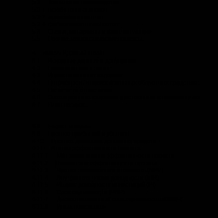
5.3. Технология производства
5.3.1. газобетонных блоков
5.3.2. армированных плит
5.3.3. фиброцементных листов
5.4. Сырье, материалы и комплектующие
5.5. Прочие технологические вопросы
6. ФИНАНСОВЫЙ ПЛАН
6.1. Исходные данные и допущения
6.2. Номенклатура и цены
6.3. Инвестиционные издержки
6.4. Потребность в первоначальных оборотных средствах
6.5. Налоговые отчисления
6.6. Операционные издержки (постоянные и переменные)
6.7. План продаж
6.8. Расчет выручки
6.9. Прогноз прибылей и убытков
6.10. Прогноз движения денежных средств
6.11. Анализ эффективности проекта
6.11.1. Методика оценки эффективности проекта
6.11.2. Показатели эффективности проекта
6.11.3. Чистая приведенная стоимость (NPV)
6.11.4. Внутренняя норма доходности (IRR)
6.11.5. Индекс доходности инвестиций (PI)
6.11.6. Срок окупаемости (PBP)
6.11.7. Дисконтированный срок окупаемости (DPBP)
6.11.8. Иные показатели