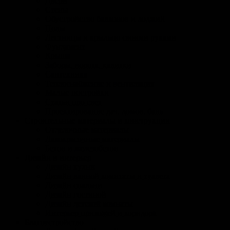
Двери
Стены
Обустройство балконов и лоджий
Полы
Лестницы и крыльцо своими руками
Фундамент
Крыша
Заборы, ворота, калитки
Сантехника
Теплоснабжение и вентиляция
Малые постройки
Статьи про свет
Проектирование дач, домов, бань
Строительные материалы и конструкции
Отделочные материалы
Лакокрасочные материалы
Бетон и железобетон
Дизайн и интерьер
Дизайн кухни
Дизайн ванной комнтаты и туалета
Дизайн спальни
Дизайн гостиной
Дизайн детской комнаты
Интерьер прихожей и коридора
Благоустройство