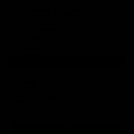
7. АНАЛИЗ РИСКОВ ПРОЕКТА
7.1. Качественный анализ рисков
7.2. Количественный анализ рисков
7.3. Точка безубыточности проекта
8. ПРИЛОЖЕНИЯ
8.1. Отчет о движении денежных средств (по месяцам).
Перечень приложений
Приложение 1.
Другие исследования по теме
Название исследования
Цена, руб.
Российский рынок
деревянного
домостроения: итоги I
полугодия 2020 г., прогноз
75 000
до 2023 г.
Регион: РФ
Дата выхода: 19.11.20
Маркетинговое
исследование рынка