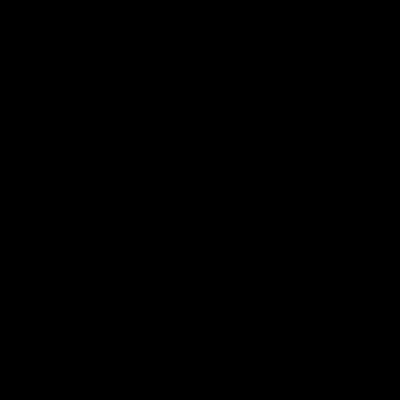
Если данный отчёт Вам не подходит, Вы можете:
1.
Заказать обновление
с уточнением структуры отчёта
2.
по Вашей теме
3.
по Вашей теме
Полное описание отчета
Условия предоставления исследования:
данный проект индивидуально дорабатывается в
соответствии с пожеланиями клиента.
Срок выполнения заказа: 15 рабочих дней.
Компания - заказчик ХХХ Цель бизнес-плана Реализация
нового инвестиционного проекта География проекта Юг
Казахстана Планируемая к выпуску продукция Автоклавные
газобетонные блоки, армированные плиты, фиброцементные
листы Стандарт написания бизнес-плана: стандарт UNIDO
Структура бизнес-плана Подробная структура приведена в
Приложении 1 Объем бизнес-плана от 80 листов Бизнес-
план включает • Автоматизированная финансовая модель в
формате Excel (для автоматического изменения финансовых
расчетов);
• Анализ рынка;
• Консультационная поддержка бизнес-аналитика.
Подробное оглавление/содержание отчёта