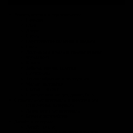
Ремонт, монтаж и строительство
Потолок
Окна
Двери
Стены
Обустройство балконов и лоджий
Полы
Лестницы и крыльцо своими руками
Фундамент
Крыша
Заборы, ворота, калитки
Сантехника
Теплоснабжение и вентиляция
Малые постройки
Статьи про свет
Проектирование дач, домов, бань
Строительные материалы и конструкции
Отделочные материалы
Лакокрасочные материалы
Бетон и железобетон
Дизайн и интерьер
Дизайн кухни
Дизайн ванной комнтаты и туалета