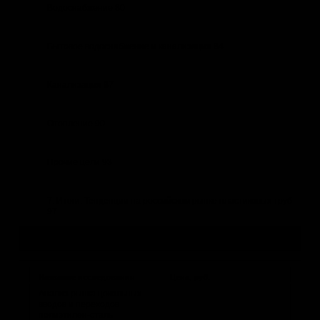
Водоснабжение 80
Бытовое водоснабжение и канализация 84
Канализация 87
Отопление 90
Прочие цели 93
7. Итоги. Тенденции на российском рынке пластиковых труб
97
Другие исследования по теме
Название исследования
Цена, руб.
Анализ рынка цокольных
вводов и переходов
полиэтилен-сталь