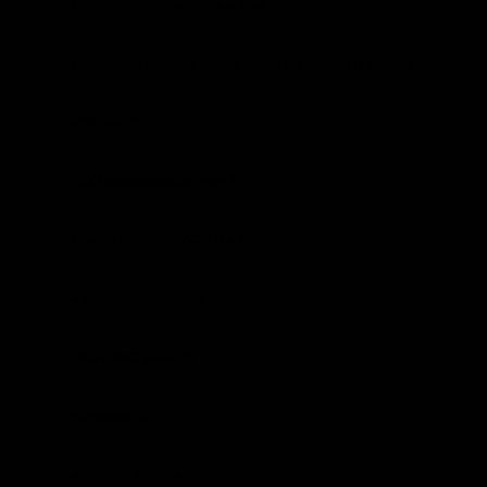
Рынок полипропиленовых труб 38
Некоторые крупные игроки рынка пластиковых труб 42
«ДКС»» 42
ООО «Казаньоргсинтез» 44
Группа «ПОЛИПЛАСТИК» 49
«Тверьтрубпласт» 53
ЗАО «ТехСтрой» 55
«Хемкор» 57
«ЯрИнтерПласт» 59