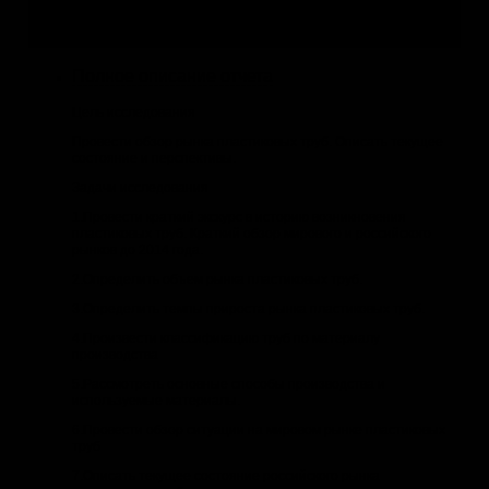
2.
по Вашей теме
3.
по Вашей теме
Полное описание отчета
Цель исследования
Провести обзор рынка пластиковых труб. Описать текущее
состояние и перспективы.
Задачи исследования
1.Провести краткий экскурс в историю возникновения
пластиковых труб. Краткий обзор мирового и российского
рынков до 2014 года.
2.Определить объем рынка пластиковых труб.
3.Определить темпы прироста рынка пластиковых труб.
4.Произвести классификацию труб по материалу
производства
5.Рассмотреть основные способы производства и
используемые материалы.
6.Провести обзор ситуации на мировом рынке пластиковых
труб
7.Описать текущее состояние российского рынка