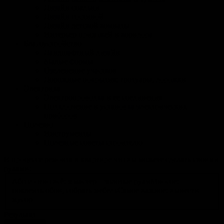
Дизайн спальни
Дизайн гостиной
Дизайн детской комнаты
Интерьер прихожей и коридора
Благоустройство
Ландшафтный дизайн
Малые формы
Озеленение участков
Дорожные покрытия: тротуары, дорожки
Электрика
Электропроводка и ее соединения
Подключение и установка электрических
приборов
Полезно
Инструменты
Полезные советы строителю
В процессе ремонта в квартире что вы можете сделать своими
руками:
Абсолютно всё: я мастер – золотые руки
Многое:
поклеить обои, собрать мебель
Самое важное: вынести
мусор
Результат