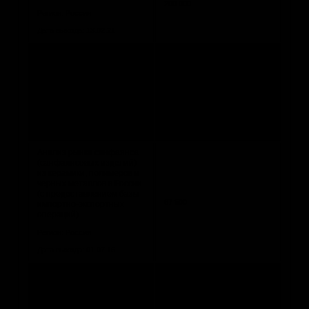
200 000
Регион: Россия
Дата выхода: 13.02.21
Рынок
электроизолирующих
вставок для
трубопроводов в России,
90 000
2017-2018 гг.
Регион: Россия
Дата выхода: 06.09.19
Анализ рынка санфаянса
(санфаянсовых изделий)
из керамики, полимеров и
черных металлов в России
(с предоставлением базы
67 500
импортно-экспортных
операций)
Регион: Россия
Дата выхода: 01.07.16
Анализ рынка ванн и
душевых кабин в России (с
предоставлением базы
импортно-экспортных