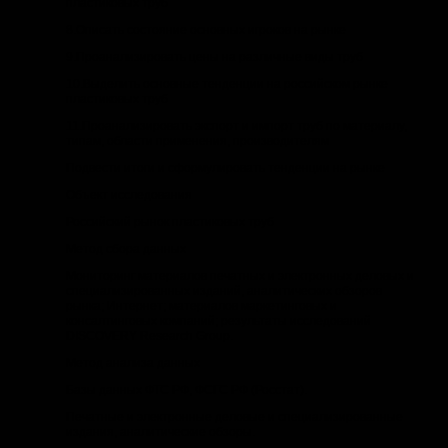
пластиковых труб
8.Описать состояние основных игроков на рынке
9.Проанализировать цены на различные виды труб
10.Выделить основные тенденции на российском рынке
пластиковых труб
11.Проанализировать экспорт и импорт труб по материалу,
типам, области применения, производителям
Подвести итоги и сформулировать тенденции на рынке
Объект исследования
Российский рынок пластиковых труб
Метод сбора данных
Мониторинг материалов печатных и электронных деловых и
специализированных изданий, аналитических обзоров
рынка; Интернет; материалов маркетинговых и
консалтинговых компаний; результаты исследований
DISCOVERY Research Group.
Метод анализа данных
Базы данных ФТС РФ, ФСГС РФ (Росстат).
Печатные и электронные деловые и специализированные
издания, аналитические обзоры.