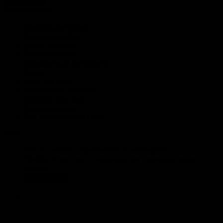
голосовать
Калькуляторы
Пропорции бетона
Расчет опалубки
Блоки для дома
Расход кирпича
Монолитный фундамент
Балки
Брус для дома
Количество ламината
Сайдинг для дома
Расчет вагонки
Все калькуляторы (103)
Фото
Что вы знаете о строительных растворах?
Пройдите тест из 15 вопросов для проверки своих
знаний
Пройти тест