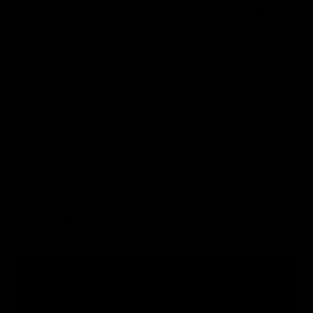
Рынок 8 3.1 Динамика валового внутреннего продукта 8
3.2 Промышленное производство 9 3.3 Уровень
инфляции 10 3.4 Уровень доходов населения 11 3.5
Розничная торговля 12 3.6 Инвестиции 13 3.7 Отраслевая
принадлежность изучаемого рынка 15 3.8 Описание
влияющих рынков 16 3.8.1 Строительство 16 3.8.2 Жилая
недвижимость 19 3.8.3 Производство строительных
материалов 20 3.8.4 Санфаянс и глина 24 4 Сегментация
рынка 26 4.1 Основные определения 26 4.2
Cегментирование продукции по основным
наименованиям 26 4.2.1 Ванны 29 4.2.2 Раковины,
умывальники, мойки 31 4.2.3 Унитазы, биде 33 4.2.4
Смесители 34 4.2.5 Душевые кабины 35 4.3
Сегментирование продукции в зависимости от материала
производства 36 4.4 Сегментирование продукции по
наличию бренда 36 4.4.1 Тенденции в различных
рыночных сегментах 37 4.4.2 Ценовое сегментирование
Продукции 37 4.4.3 Тенденции в ценовых сегментах 39 5
Основные количественные характеристики рынка 40 5.1
Основные показатели российского производства 40 5.2
Динамика развития рынка. Объем и темпы роста 42 5.3
П…
Навигация по разделу
Все отрасли