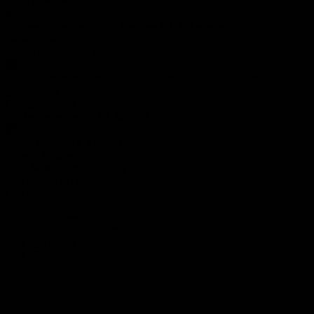
Магазин строительных товаров ОБИ Филион
Город:
Москва
Багратионовский проезд, д. 5
Гипермаркет строительных материалов Леруа Мерлен,
Лефортово
Город:
Москва
ш. Энтузиастов, д. 12, корп. 2
Леруа Мерлен в Химках
Город:
Химки
ул. 9 Мая, владение 20, д. 1
Все рынки (21)
Сайт
Редакция сайта
Правообладателям
Авторам
Рекламодателям
Разделы
Главная