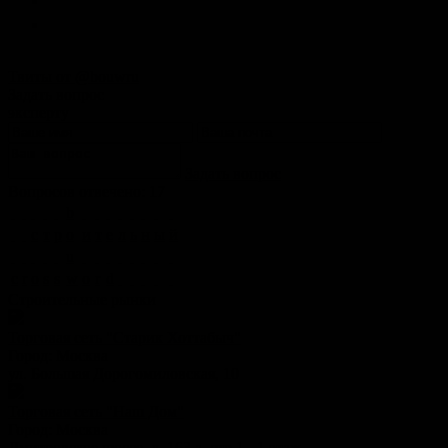
Твиты от @bouwru
Задать вопрос
эксперту
Задать вопрос
Вопросов отвечено: 17
b
с
т
р
o
и
т
е
л
ь
н
ы
й
u
c
r
o
s
s
w
o
r
d
Строительные рынки
Торговая сеть "Старик Хоттабыч"
Город:
Москва
ул. Большая Дорогомиловская, 10
Торговая сеть "Наш Дом"
Город:
Москва
Дмитровское шоссе, д. 163 а, стр.1, -1 этаж