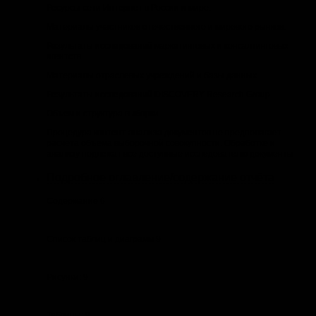
Ресурсы сети Интернет в России и мире.
Материалы участников отечественного и мирового рынков.
Результаты исследований маркетинговых и консалтинговых
агентств.
Материалы отраслевых учреждений и базы данных.
Результаты исследований DISCOVERY Research Group.
Объем и структура выборки
Процедура контент-анализа документов не предполагает
расчета объема выборочной совокупности. Обработке и
анализу подлежат все доступные исследователю документы
Подробное оглавление/содержание отчёта
Содержание 6
Список таблиц и диаграмм 9
Рисунки: 9
Таблицы: 9