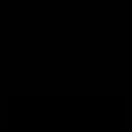
Дата выхода отчета:
31 Мая 2014
География исследования:
Россия
Период исследования:
2014г.
Количество страниц:
99
Язык отчета:
Русский
Способ предоставления:
электронный
Вы можете заказать данный отчёт в режиме on-line прямо сейчас,
заполнив небольшую форму
регистрации
. Заказ отчёта не
обязывает к его покупке. После получения заказа на отчёт с Вами
свяжется наш менеджер.
Получить консультацию
Не нашли подходящее исследование?
Если данный отчёт Вам не подходит, Вы можете:
1.
Заказать обновление
с уточнением структуры отчёта