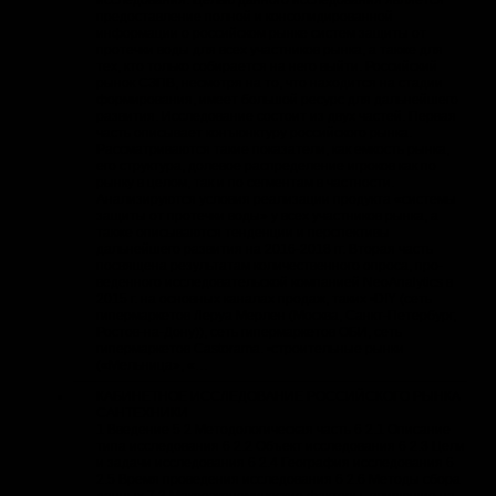
предоставление полной и консолидированной
информации о российском рынке систем защиты от
протечки воды для всех участников рынка, а также для
тех, кто только собирается на него выйти. Российский
рынок СЗПВ, несмотря на то, что находится на стадии
формирования, имеет большой ресурс для дальнейшего
развития. Исследование состоит из двух частей. Первая
часть описывает конъюнктуру российского рынка.
Рассматриваются такие показатели, как емкость рынка,
его структура, долевое распределение игроков как по
рынку в целом, так и по сегментам в частности.
Анализируются условия реализации продукта «системы
защиты от протечки воды» у всех участников рынка, а
также описываются тенденции и перспективы
дальнейшего развития на 2016-2018 гг. Вторая часть
посвящена результатам количественного опроса, про-
веденного исследовательской компанией NeoAnalytics в
2015 г. на основных каналах продаж, таких •DIY (сеть
гипермаркетов Леруа Мерлен (Москва, Санкт-Петербург,
Ростов-на-Дону)), сеть гипермаркетов ОБИ, сеть
гипермаркетов Castorama. •строительные рынки
(«Мельница», «…
КАБИНЕТНОЕ ИССЛЕДОВАНИЕ РОССИЙСКОГО РЫНКА
САНТЕХНИКИ
1 Введение 5 2 Методологическая часть 6 2.1 Описание
типа исследования 6 2.2 Объект исследования 6 2.3 Цели
и задачи исследования 6 2.4 География исследования 6
2.5 Время проведения исследования 6 2.6 Методы сбора
данных 7 3 Макроэкономические факторы, влияющие на