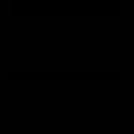
67 500
операций)
Регион: Россия
Дата выхода: 30.06.16
Российский рынок систем
защиты от протечки воды:
итоги 2015 г., прогноз до
2018 г.
67 500
Регион: Россия
Дата выхода: 03.03.16
Актуальные исследования и бизнес-планы
Антикризисный оперативный анализ «Трубная продукция
(Уральский ФО)»
Антикризисная оперативная сводка по рынку трубной
продукции
Российский рынок систем защиты от протечки воды: итоги
2015 г., прогноз до 2018 г.
Настоящее исследование посвящено российскому рынку
систем защиты от протечки воды (СЗПВ). Отчет является
результатом инициированного маркетингового
исследования. Целью данного исследования является