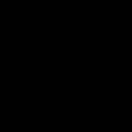
Главная
Форум
Мастера
Термины
Видео
Фото
Фирмы
Главная
Форум
Мастера
Термины
Видео
Фото
фирмы
Новости
Вопросы эксперту
Статьи
ГОСТы, СНИПы