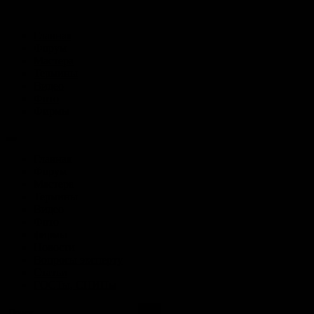
Главная
Форум
Мастера
Термины
Видео
Фото
Фирмы
Главная
Форум
Мастера
Термины
Видео
Фото
фирмы
Новости
Вопросы эксперту
Статьи
ГОСТы, СНИПы