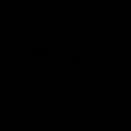
натурального, стоимостного объёма продаж и оптовой
цены ПРОИЗВОДСТВО ЦЕМЕНТА ГЛИНОЗЕМИСТОГО
Натуральный объём производства Цена производства
Рейтинги предприятий ЭКСПОРТ И ИМПОРТ ЦЕМЕНТА
ГЛИНОЗЕМИСТОГО Баланс экспорта и импорта
Натуральный объем экспорта Стоимостный объем
экспорта Цена экспорта Натуральный объем импорта
Стоимостный объем импорта Цена импорта
ЭКОНОМИЧЕСКИЕ ПОКАЗАТЕЛИ ОТРАСЛИ Финансовый
результат отрасли Экономическая эффективность
отрасли Инвестиции отрасли Трудовые ресурсы отрасли
ЭКОНОМИЧЕСКИЕ ПРОФИЛИ ВЕДУЩИХ
ПРОИЗВОДИТЕЛЕЙ ЦЕМЕНТА ГЛИНОЗЕМИСТОГО
Регистрационные данные организации Руководство
организации Дочерние предприятия организации
Основные акционеры организации Объем производства
по видам продукции Бухгалтерский баланс предприятия
по Форме № 1 Отчет о прибылях и убытках предприятия
по форме № 2 Основн…
Анализ рынка добавок к цементам, растворам и бетонам в
России в 2008-2012гг, прогноз на 2013-2017гг
СОСТОЯНИЕ РОССИЙСКОЙ ЭКОНОМИКИ
Базовые параметры российской экономики
Интеграция на постсоветском пространстве
Итоги вступления России в ВТО
Перспективы российской экономики
КЛАССИФИКАЦИЯ ДОБАВОК К ЦЕМЕНТАМ, РАСТВОРАМ
И БЕТОНАМ