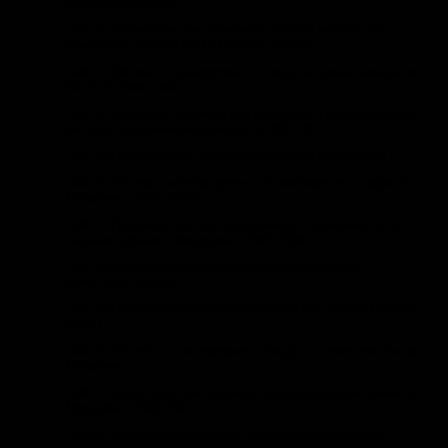
цементных заводов
Табл.12.Характеристика производственных мощностей
цементной отрасли Волго-Вятского района
Табл.13.Объекты, планируемые ко вводу на цементном рынке
Волго-Вятского района
Табл.14.Уровень и динамика цен на цемент в регионах Волго-
Вятского экономического района в 2002-2007 гг.
Табл.15.Производство цемента в Мордовии в 1970-2007 г.
Табл.16.Объемы выпуска цемента в зависимости от марки в
Мордовии в 1997-2006 гг.
Табл.17.Производство портландцемента в зависимости от
наличия добавок в Мордовии в 1997-2006 гг.
Табл.18.Характеристика существующих в Мордовии
цементных заводов
Табл.19.Производственные показатели ОАО "Мордовцемент"
в 2007 г.
Табл.20.Объекты, планируемые ко вводу на цементном рынке
Мордовии
Табл.21.Характеристика ценовой ситуации на рынке цемента
Мордовии в 2002-2007 гг.
Табл.22.Уровень цен на цемент в ОАО «Мордовцемент»