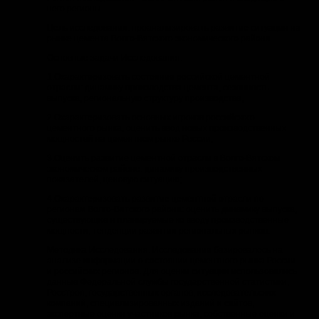
него регионы.
Цель исследования: проанализировать развитие ситуации на
рынке цемента Волго-Вятского экономического района.
Основные задачи Исследования:
1.Охарактеризовать состояние российской цементной
отрасли: динамику производства цемента, сезонность
выпуска, региональную структуру производства,
2.Охарактеризовать основных игроков российского
цементного рынка, оценить ввод новых производственных
мощностей на цементном рынке России;
3.Оценить развитие цементной отрасли в Волго-Вятском
экономическом районе: динамику производственных
показателей, ценовую ситуацию;
4.Охарактеризовать развитие цементной отрасли по
регионам Волго-Вятского района: оценить динамику выпуска,
существующие и планируемые ко вводу производственные
мощности, тенденции развития региональных рынков.
Методика Исследования. Исследование базировалось на
анализе информации о состоянии цементного рынка России
и российских регионов. Для оценки ситуации использовались
данные Федеральной службы государственной статистики,
Росстроя, государственных органов, исследовательских
компаний, специализированных изданий и сайтов,
экспертные оценки участников рынка, собственные оценки и