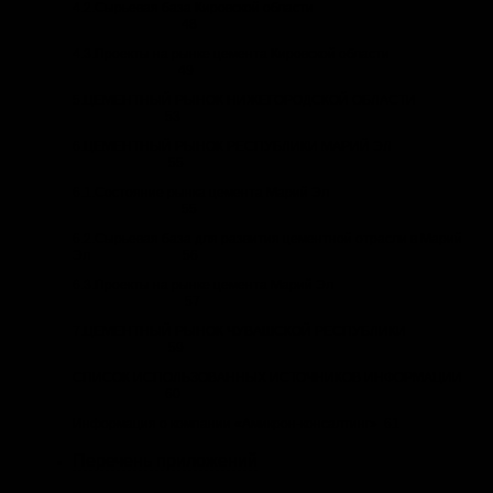
4.2.Сырьевая база Кировской области
48
4.3.Проекты на рынке цемента Кировской области
49
5.ЦЕМЕНТНЫЙ РЫНОК НИЖЕГОРОДСКОЙ ОБЛАСТИ
53
6.ЦЕМЕНТНЫЙ РЫНОК РЕСПУБЛИКИ МАРИЙ ЭЛ
55
6.1.Состояние рынка цемента Марий Эл
55
6.2.Сырьевая база для развития цементной отрасли в Марий
Эл 56
6.3.Проекты на рынке цемента Марий Эл
57
7.ЦЕМЕНТНЫЙ РЫНОК ЧУВАШСКОЙ РЕСПУБЛИКИ
59
СПИСОК ИСПОЛЬЗОВАННЫХ ИСТОЧНИКОВ ИНФОРМАЦИИ
60
Информация о компании «Амикрон-консалтинг» 61
Перечень приложений