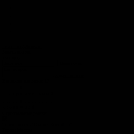
Твиты от @bouwru
Задать вопрос
эксперту
Задать вопрос
Вопросов отвечено: 17
b
с
т
р
o
и
т
е
л
ь
н
ы
й
u
c
r
o
s
s
w
o
r
d
Строительные рынки
Торговая сеть "Старик Хоттабыч"
Город:
Москва