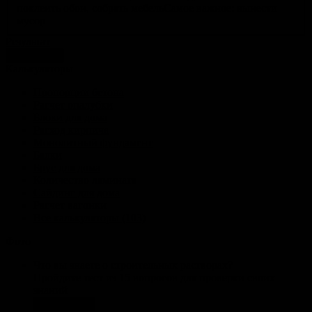
поклеить обои, собрать мебель
Самое важное: вынести
мусор
Результат
голосовать
Калькуляторы
Пропорции бетона
Расчет опалубки
Блоки для дома
Расход кирпича
Монолитный фундамент
Балки
Брус для дома
Количество ламината
Сайдинг для дома
Расчет вагонки
Все калькуляторы (103)
Фото
Что вы знаете о строительных растворах?
Пройдите тест из 15 вопросов для проверки своих
знаний
Пройти тест