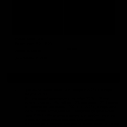
Мониторинг рынка
цемента в России: 3й
квартал и итоги 9 месяцев
2023 г.
118 500
Регион: Россия
Дата выхода: 14.11.23
Рынок цемента в
Казахстане: 2021-2022
88 500
Регион: Казахстан
Дата выхода: 20.04.23
Актуальные исследования и бизнес-планы
Тренды на рынке цемента в Сибири в 2014 г. и январе-
августе 2015 г.
Исследование проведено в сентябре 2015 г. Объем
отчета: страниц – 45; таблиц – 23, диаграмм – 21. Период
исследования: динамика с 2007 г. по 2014 г., январь-август
2015 г. Регион исследования: Сибирский федеральный
округ (СФО). Обзор предназначен для профессионалов
рынка, которым нужна максимально оперативная
информация о текущих трендах на рынке цемента. Обзор