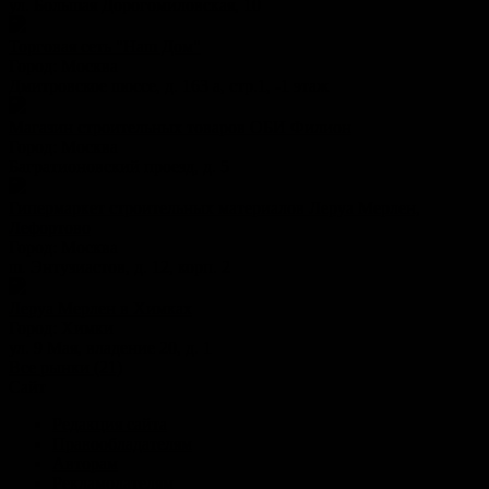
ул. Большая Дорогомиловская, 10
Торговая сеть "Наш Дом"
Город:
Москва
Дмитровское шоссе, д. 163 а, стр.1, -1 этаж
Магазин строительных товаров ОБИ Филион
Город:
Москва
Багратионовский проезд, д. 5
Гипермаркет строительных материалов Леруа Мерлен,
Лефортово
Город:
Москва
ш. Энтузиастов, д. 12, корп. 2
Леруа Мерлен в Химках
Город:
Химки
ул. 9 Мая, владение 20, д. 1
Все рынки (21)
Сайт
Редакция сайта
Правообладателям
Авторам
Рекламодателям