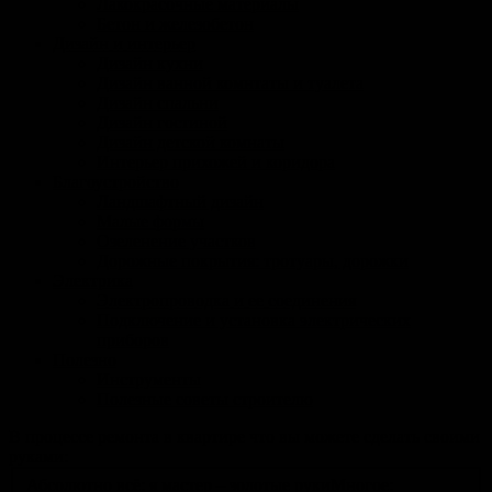
Лакокрасочные материалы
Бетон и железобетон
Дизайн и интерьер
Дизайн кухни
Дизайн ванной комнтаты и туалета
Дизайн спальни
Дизайн гостиной
Дизайн детской комнаты
Интерьер прихожей и коридора
Благоустройство
Ландшафтный дизайн
Малые формы
Озеленение участков
Дорожные покрытия: тротуары, дорожки
Электрика
Электропроводка и ее соединения
Подключение и установка электрических
приборов
Полезно
Инструменты
Полезные советы строителю
В процессе ремонта в квартире что вы можете сделать своими
руками:
Абсолютно всё: я мастер – золотые руки
Многое: