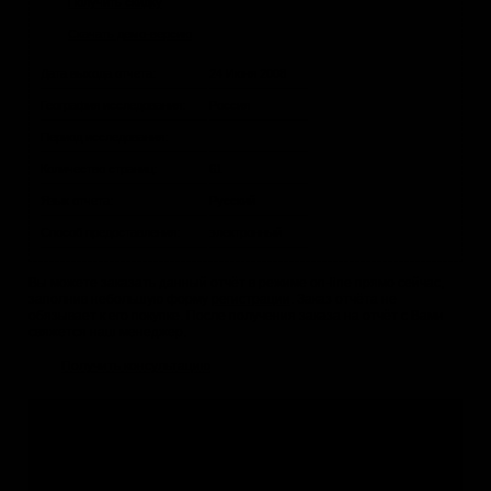
Получить скидку
Скачать демо-версию
Дата выхода отчета:
24 Июня 2008
География исследования:
Россия
Период исследования:
Количество страниц:
61
Язык отчета:
Русский
Способ предоставления:
электронный
Вы можете заказать данный отчёт в режиме on-line прямо сейчас,
заполнив небольшую форму
регистрации
. Заказ отчёта не
обязывает к его покупке. После получения заказа на отчёт с Вами
свяжется наш менеджер.
Получить консультацию
Не нашли подходящее исследование?
Если данный отчёт Вам не подходит, Вы можете: