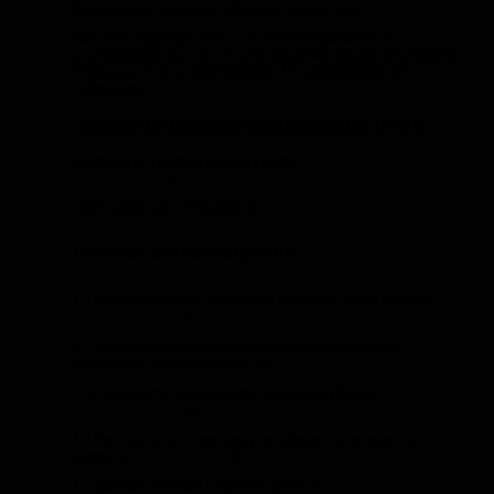
база данных компании «Амикрон-консалтинг».
Объем и структура отчета. Аналитический отчет по
исследованию состоит из семи разделов общим объемом 61
страница; отчет иллюстрирован 15 диаграммами; 28
таблицами.
Подробное оглавление/содержание отчёта
ПЕРЕЧЕНЬ ТАБЛИЦ И ДИАГРАММ
3
ОПИСАНИЕ ИССЛЕДОВАНИЯ
5
1.РОССИЙСКИЙ РЫНОК ЦЕМЕНТА
7
1.1.Общероссийские тенденции развития рынка цемента
7
1.2.Характеристика производственных показателей
российского рынка цемента 10
1.3.Сезонность производства цемента в России
16
1.4.Региональная структура российского производства
цемента 19
1.5.Основные игроки на рынке цемента