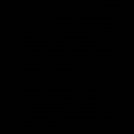
содержит основной массив информации о ситуации на
рынке цемента: ‒ объемы производства и потребления; ‒
цены у производителей и потребителей; ‒
рентабельность продаж и объемы выручки в отрасли; ‒
объемы импорта и экспорта; ‒ ситуация на рынке
логистики поставок, объемы отгрузки жд-транспортом; ‒
основные потребители (грузополучатели); ‒ развитие
смежных рынков; ‒ доли рынка игроков; ‒ по всем
цементным заводам, работающим в Сибири,
представлены данные об объемах выпуска,
производственных мощностях и уровне их загрузки, об
объемах жд-отгрузки и ее доле в сбыте. Информационная
основа исследования – ежемесячная база данных
«Амикрон-консалтинг», включающая в себя большинство
параметров развития рынка цемента. Возможность
обновления: в течение 1 рабочего дня.
Анализ рынка цемента глиноземистого в России в 2007-
2011 гг, прогноз на 2012-2016 гг
СОСТОЯНИЕ РОССИЙСКОЙ ЭКОНОМИКИ Базовые
параметры российской экономики Перспективы
российской экономики КЛАССИФИКАЦИЯ ЦЕМЕНТА
ГЛИНОЗЕМИСТОГО Цемент глиноземистый 40 Цемент
глиноземистый 50 Цемент глиноземистый 60
Применение глиноземистого цемента СПРОС И
ПРЕДЛОЖЕНИЕ ЦЕМЕНТА ГЛИНОЗЕМИСТОГО
Предложение Спрос Баланс спроса и предложения
цемента глиноземистого ПРОДАЖИ ЦЕМЕНТА
ГЛИНОЗЕМИСТОГО Натуральный объем продаж
Стоимостный объём продаж Оптовая цена Соотношение