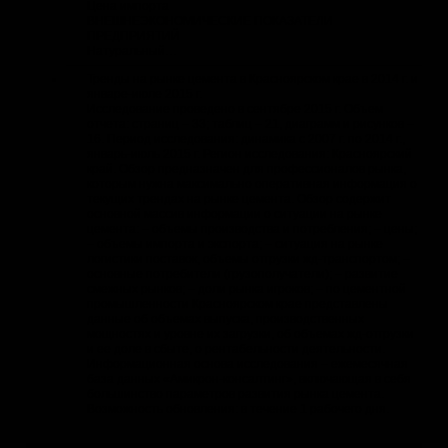
Цена импорта
ВНЕШНЕЭКОНОМИЧЕСКИЕ ПОКАЗАТЕЛИ
ПРЕДПРИЯТИЙ
Натуральный…
Тренды на рынке цемента в Красноярском крае в 2014 г. и
январе-июле 2015 г.
Исследование проведено в сентябре 2015 г. Объем
отчета: страниц – 33; таблиц – 21, диаграмм и рисунков –
16. Период исследования: динамика с 2007 г. по 2014 г.,
январь-июль 2015 г. Регион исследования: Красноярский
край. Обзор предназначен для профессионалов рынка,
которым нужна максимально оперативная информация о
текущих трендах на рынке цемента. Обзор содержит
основной массив информации о ситуации на рынке
цемента: ‒ объемы производства и потребления; ‒ цены;
‒ объемы импорта и экспорта; ‒ ситуация на рынке
логистики поставок, объемы отгрузки жд-транспортом; ‒
основные потребители (грузополучатели); ‒ развитие
смежных рынков; ‒ доли рынка игроков; ‒ по цементной
промышленности Красноярском крае представлены
данные об объемах выпуска, производственных
мощностях и уровне их загрузки, об объемах жд-отгрузки
и ее доле в сбыте, о рентабельности деятельности.
Информационная основа исследования – ежемесячная
база данных «Амикрон-консалтинг», включающая в себя
большинство параметров развития рынка цемента.
Возможность обновления: в течение 1 рабочего дня.