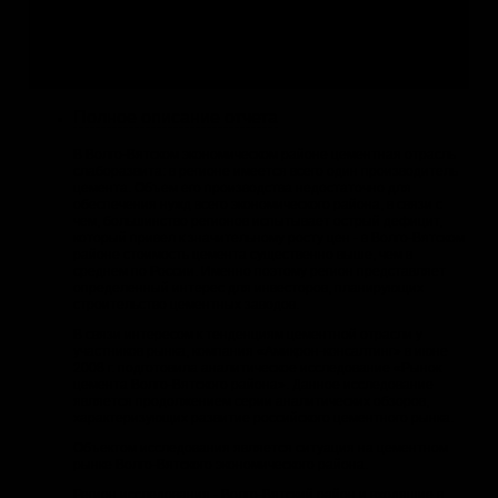
1.
Заказать обновление
с уточнением структуры отчёта
2.
по Вашей теме
3.
по Вашей теме
Полное описание отчета
В Волго-Вятском экономическом районе цементная отрасль
слаборазвита: в регионе имеется всего один производитель
цемента. Объем его производства недостаточно для
обеспечения нужд всего экономического района, в связи с
чем, большинство регионов испытывает острый дефицит,
который привел к значительному росту цен - в Волго-Вятском
районе стоимость цемента существенно выше, чем в
среднем по России. Именно поэтому регион представляет
определенный интерес для инвесторов, планирующих
строительство цементных заводов.
В связи интересом к тенденциям цементной отрасли у
участников рынка, компания «Амикрон-консалтинг» в июне
2008 г. подготовила аналитическое исследование «Рынок
цемента Волго-Вятского района». Данное исследование
является продолжением серии аналитических обзоров,
характеризующих развитие российского цементного рынка.
Объектом исследования является ситуация на цементном
рынке Волго-Вятского экономического района.
Регион исследования - Волго-Вятский район и входящие в