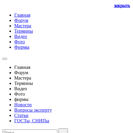
закрыть
закрыть
закрыть
закрыть
закрыть
закрыть
закрыть
Главная
Форум
Мастера
Термины
Видео
Фото
Фирмы
Главная
Форум
Мастера
Термины
Видео
Фото
фирмы
Новости
Вопросы эксперту
Статьи
ГОСТы, СНИПы