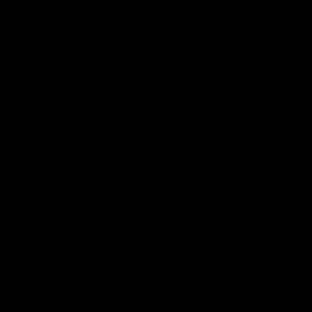
Двери
Стены
Обустройство балконов и лоджий
Полы
Лестницы и крыльцо своими руками
Фундамент
Крыша
Заборы, ворота, калитки
Сантехника
Теплоснабжение и вентиляция
Малые постройки
Статьи про свет
Проектирование дач, домов, бань
Строительные материалы и конструкции
Отделочные материалы
Лакокрасочные материалы
Бетон и железобетон
Дизайн и интерьер
Дизайн кухни
Дизайн ванной комнтаты и туалета
Дизайн спальни
Дизайн гостиной
Дизайн детской комнаты
Интерьер прихожей и коридора
Благоустройство