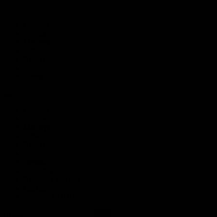
Главная
Форум
Мастера
Термины
Видео
Фото
Фирмы
Главная
Форум
Мастера
Термины
Видео
Фото
фирмы
Новости
Вопросы эксперту
Статьи
ГОСТы, СНИПы