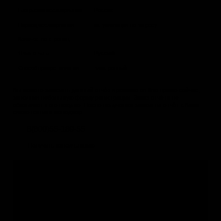
География исследования:
Россия
Период исследования:
актуализация по запросу
Количество страниц:
Язык отчета:
Русский
Способ предоставления:
электронный
Вы можете заказать данный отчёт в режиме on-line прямо сейчас,
заполнив небольшую форму
регистрации
. Заказ отчёта не
обязывает к его покупке. После получения заказа на отчёт с Вами
свяжется наш менеджер.
8(800)55-189-55
Получить консультацию
Не нашли подходящее исследование?
Если данный отчёт Вам не подходит, Вы можете:
1.
Заказать обновление
с уточнением структуры отчёта
2.
Заказать индивидуальное исследование
по Вашей