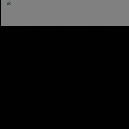
радиаторов в совокупном объеме производства
радиаторов значительно превышает долю стальных
радиаторов. Объем производства радиаторов по маркам
и
Исследование рынка гипсокартонных листов
Методологические комментарии к исследованию 1. Обзор
рынка гипсокартонных листов 1.1. Общая информация по
рынке 1.2. Объем и емкость рынка 1.3. Насыщенность
рынка 1.4. Оценка факторов, влияющих на рынок 1.5.
Анализ отраслевых показателей финансово-
экономической деятельности 1.6. Оценка текущих
тенденций и перспектив развития рынка. 2. Структура
рынка гипсокартонного листа 2.1. Структура рынка в
разрезе ассортимента продукции. Потенциал групп. 2.2
Структура рынка по производителям 2.3. Структура
рынка по месторасположению 3. Производство
гипсокартонных листов 3.1. Объем и динамика
производства гипсокартонных листов. 3.2. Сегментация
производства по производителям 3.3. Сегментация
производства по регионам 4. Конкурентный анализ
(производители) 4.1. Основные игроки на рынке ТОП 10,
их доля на рынке 4.2. Профили основных игроков на
рынке. 4.3. Данные по объему производства компаний-
конкурентов 4.4. Условия работы компаний 4.5. Ценовой
анализ конкурентов 4.6. Местоположения основных
конкурентов 4.7. Ассортиментный ряд 5. Конкурентный
анализ (продавцы гипсокартонных листов) 5.1. Основные
игроки на рынке ТОП 10, их доли на рынке 5.2. Профили
основных игроков 5.3. Оценка объемов продаж 5.4.