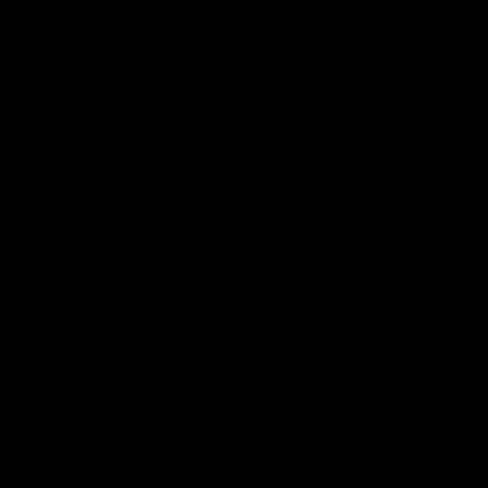
Ландшафтный дизайн
Малые формы
Озеленение участков
Дорожные покрытия: тротуары, дорожки
Электрика
Электропроводка и ее соединения
Подключение и установка электрических
приборов
Полезно
Инструменты
Полезные советы строителю
В процессе ремонта в квартире что вы можете сделать своими
руками:
Абсолютно всё: я мастер – золотые руки
Многое:
поклеить обои, собрать мебель
Самое важное: вынести
мусор
Результат
голосовать
Калькуляторы
Пропорции бетона
Расчет опалубки
Блоки для дома