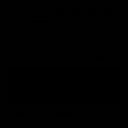
контролю ультразвуком или рентгеном, термообработке
(высокотемпературному отпуску для снижения уровня
остаточных напряжений). В исследовании изучаются
основные области применения штампосварных деталей
трубопроводов:
Газопроводы
Нефтепроводы и нефтепродуктопроводы
Обустройство месторождений
Комплектация НПЗ
В рамках отчета изучались основные производители …
Навигация по разделу
Бизнес-
Все
Заказные
планы
отрасли
исследования
Вопрос-
Отзывы
Спецпредложен
ответ
Ремонт, монтаж и строительство
Потолок
Окна