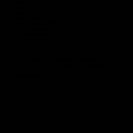
Расход кирпича
Монолитный фундамент
Балки
Брус для дома
Количество ламината
Сайдинг для дома
Расчет вагонки
Все калькуляторы (103)
Фото
Что вы знаете о строительных растворах?
Пройдите тест из 15 вопросов для проверки своих
знаний
Пройти тест
Твиты от @bouwru
Задать вопрос