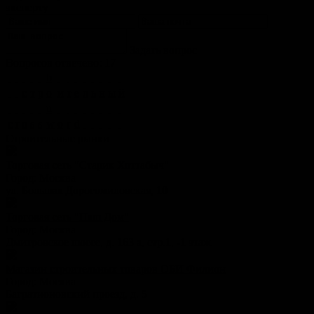
эксперту
Задать вопрос
Вопросов отвечено: 17
b
с
т
р
o
и
т
е
л
ь
н
ы
й
u
c
r
o
s
s
w
o
r
d
Строительные рынки
Торговая сеть "Старик Хоттабыч"
Город:
Москва
ул. Большая Дорогомиловская, 10
Торговая сеть "Наш Дом"
Город:
Москва
Дмитровское шоссе, д. 163 а, стр.1, -1 этаж
Магазин строительных товаров ОБИ Филион
Город:
Москва
Багратионовский проезд, д. 5