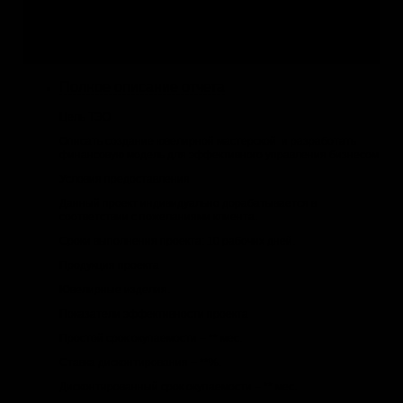
теме
3.
Заказать индивидуальный бизнес-план
по Вашей
теме
Полное описание отчета
Цель ТЭО
Описать создание ювелирной мастерской и разработать
финансовую модель для эффективного управления бизнесом
Условия предоставления
Данный проект индивидуально дорабатывается в
соответствии с пожеланиями клиента.
Сроки выполнения проекта: 10 рабочих дней.
Продукция проекта
Ювелирные изделия.
Показатели эффективности проекта
Простой срок окупаемости – ** мес.
Ставка дисконтирования – **%.
Дисконтированный срок окупаемости – ** мес.