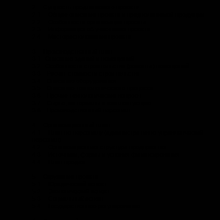
2. Сущность предлагаемого проекта
2.1. Общее описание проекта и предполагаемой продукции
2.2. Особенности организации проекта
2.3. Информация об участниках проекта
2.4. Месторасположение проекта
3. Производственный план
3.1. Описание зданий и помещений
3.2. Особенности строительства (ремонта) помещений
3.3. Расчет стоимости строительства
3.4. Описание оборудования
3.5. Описание технологического процесса
3.6. Прочие технологические вопросы
3.7. Сырье, материалы и комплектующие
3.8. Производственный персонал
4. Организационный план
4.1. План по персоналу (административно-управленческий
персонал)
4.2. Организационная структура предприятия
4.3. Источники, формы и условия финансирования
4.4. План продаж
5. Окружение проекта
5.1. Юридический аспект
5.2. Экологический аспект
5.3. Социальный аспект
5.4. Государственное регулирование