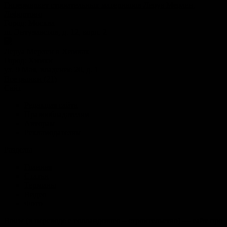
Гипермаркет строительных материалов Леруа Мерлен,
Лефортово
Город:
Москва
ш. Энтузиастов, д. 12, корп. 2
Леруа Мерлен в Химках
Город:
Химки
ул. 9 Мая, владение 20, д. 1
Все рынки (21)
Сайт
Редакция сайта
Правообладателям
Авторам
Рекламодателям
Разделы
Главная
Статьи
Термины
Видео
Фото
Bouw (в переводе с голландского – строительство) — сайт про