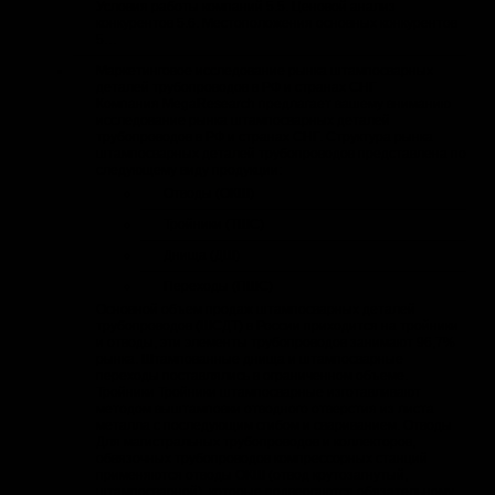
Условия работы компаний 5.5. Ценовой анализ
конкурентов 5.6. Местоположения основных конкурентов
5…
Маркетинговое исследование рынка штампосварных
деталей трубопроводов в РФ и странах СНГ
Компания MegaRеsearch предлагает вашему вниманию
исследование рынка штампосварных деталей
трубопроводов в РФ и странах СНГ. Структура рынка
штампосварных деталей трубопроводов представлена по
следующему виду продукции:
Отводы (ОКШ)
Тройники (ТШС)
Днища (ДШ)
Переходы (ПШС)
Основной объем продаж штампосварных деталей
трубопроводов (ШСДТ) в России приходится на тройники
и отводы, эти элементы трубопроводов занимают 96,7%
рынка. Штампованные днища и штампосварные
переходы поставлялись в ограниченном объеме.
Тройники Тройники штампосварные изготавливают
методом выштамповки отводного отверстия из листа
металла с последующим сгибом и свариванием. Отводы
Для магистральных трубопроводов и коллекторов,
обвязочных трубопроводов компрессорных станций
применяются отводы ОКШ (отвод крутозагнутый,
штампосварной), которые подвергаются обязательному