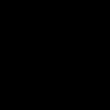
Чистый дисконтированный доход (NPV) –*** тыс. рублей.
Внутренняя норма рентабельности (IRR) – 25%.
Технико-экономическое обоснование
Расчеты производятся в EXCEL в финансовой модели.
Привлекательность рынка
В 20** году на рынке ювелирных изделий наблюдалась
отрицательная динамика. Золото являлось объектом
инвестирования денежных средств. В 20** году положение на
рынке улучшилось. Объем производства золотых ювелирных
изделий увеличился на ***%, а серебряных – на ***%.
Также в настоящее время наблюдается увеличение спроса на
недорогие золотые или серебряные украшения. Наиболее
востребованными изделиями являются украшения по цене
***-*** руб. за изделие. Данный сегмент занимает ***% всего
рынка ювелирных изделий в РФ. Еще ***% рынка занимают
украшения стоимостью ***-*** руб. и только ***% занимают
изделия стоимость выше *** руб., так называемый высокий и
премиальный сегмент. По РФ наблюдается динамика
снижения требований как к качеству товара, так и к дизайну
ювелирных изделий.
Подробное оглавление/содержание отчёта
1. Резюме проекта