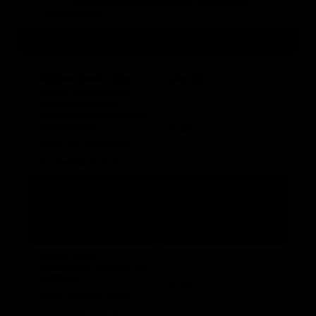
7.1. Коммерческие предложения от поставщиков
оборудования
Другие бизнес-планы по теме
Название бизнес-плана
Цена, руб.
Технико-экономическое
обоснование (ТЭО):
организация производства
ферросплавов
70 000
Регион: Ростовская область
Дата выхода: 21.08.18
Бизнес-план: открытие
металлургического завода
50 000
Регион: Россия
Дата выхода: 20.03.17
БИЗНЕС-ПЛАН:
организация производства
саморезов
50 000
Регион: Россия (СЗФОЗ)
Дата выхода: 19.08.16