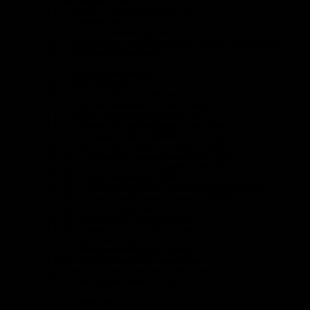
6. Финансовый план
6.1. Исходные данные и допущения
6.2. Номенклатура и цены
6.3. Инвестиционные издержки
6.4. Потребность в первоначальных оборотных средствах
6.5. Налоговые отчисления
6.6. Операционные издержки (постоянные и переменные)
6.7. Расчет себестоимости
6.8. Расчет выручки
6.9. Прогноз прибылей и убытков
6.10. Прогноз движения денежных средств
6.11. Анализ эффективности проекта
6.11.1. Показатели эффективности проекта
6.11.2. Методика оценки эффективности проекта
6.11.3. Чистая приведенная стоимость (NPV)
6.11.3.1. Внутренняя норма доходности (IRR)
6.11.3.2. Индекс доходности инвестиций (PI)
6.11.3.3. Срок окупаемости (PBP)
6.11.3.4. Дисконтированный срок окупаемости (DPBP)
6.11.3.5. Точка безубыточности проекта (BEP)
6.11.3.6. Иные показатели
6.11.4. Эффективность инвестиций
6.11.5. Показатели рентабельности
6.12. Анализ рисков проекта
6.12.1. Качественный анализ рисков
6.12.2. Количественный анализ рисков
6.13. Анализ чувствительности проекта
6.14. Точка безубыточности проекта
7. Приложения