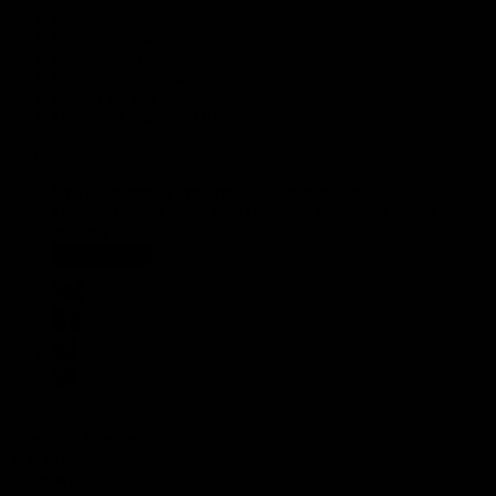
Балки
Брус для дома
Количество ламината
Сайдинг для дома
Расчет вагонки
Все калькуляторы (103)
Фото
Что вы знаете о строительных растворах?
Пройдите тест из 15 вопросов для проверки своих
знаний
Пройти тест
Твиты от @bouwru
Задать вопрос
эксперту