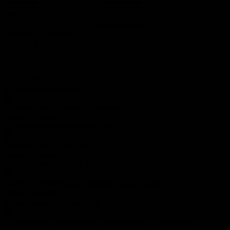
Задать вопрос
Вопросов отвечено: 17
b
с
т
р
o
и
т
е
л
ь
н
ы
й
u
c
r
o
s
s
w
o
r
d
Строительные рынки
Торговая сеть "Старик Хоттабыч"
Город:
Москва
ул. Большая Дорогомиловская, 10
Торговая сеть "Наш Дом"
Город:
Москва
Дмитровское шоссе, д. 163 а, стр.1, -1 этаж
Магазин строительных товаров ОБИ Филион
Город:
Москва
Багратионовский проезд, д. 5
Гипермаркет строительных материалов Леруа Мерлен,