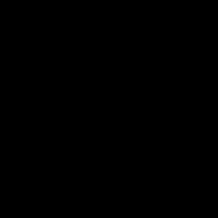
Если данный отчёт Вам не подходит, Вы можете:
1.
Заказать обновление
с уточнением структуры отчёта
2.
по Вашей теме
3.
по Вашей теме
Полное описание отчета
Настоящее исследование посвящено анализу рынка
коммерческой недвижимости г. Москвы. Основной целью
исследования является предоставление объективной оценки
конъюнктуры и перспектив дальнейшего развития рынка
коммерческой недвижимости г. Москвы.
В отчете представлены проанализированные итоги развития
рынка в 2012 гг., а также построены прогнозы до 2015 г.
Детальным образом проанализированы, такие данные, как:
•Классификация коммерческой недвижимости
•Объем предложения коммерческой недвижимости