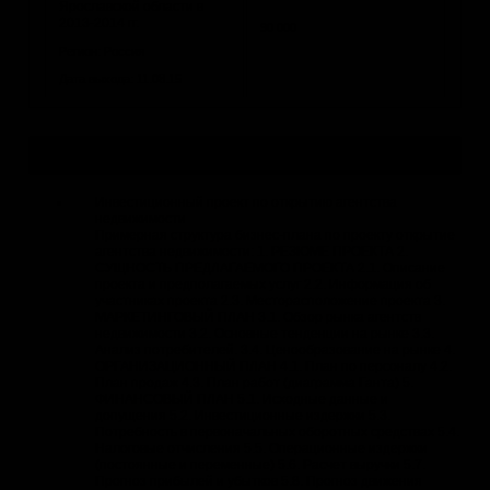
Ярославской области в
2013-2014 гг.
90 000
Регион: Россия
Дата выхода: 11.08.15
Актуальные исследования и бизнес-планы
Инвестиционный проект по открытию агентства
недвижимости
Примерная структура бизнес-плана по проекту открытие
агентства недвижимости: 1. РЕЗЮМЕ ПРОЕКТА 2.
СУЩНОСТЬ ПРЕДЛАГАЕМОГО ПРОЕКТА 2.1. Описание
проекта и предполагаемых услуг 2.2. Информация об
участниках проекта 2.3. Месторасположение проекта 3.
МАРКЕТИНГОВЫЙ ПЛАН 3.1. Обзор рынка агентств
недвижимости 3.2. Основные тенденции на рынке 3.3.
Анализ потребителей. 3.4. Ценообразование на рынке 4.
ОРГАНИЗАЦИОННЫЙ ПЛАН 4.1. План по персоналу 4.2.
План продаж 4.3. План работ (диаграмма Ганта) 5.
ФИНАНСОВЫЙ ПЛАН 5.1. Исходные данные и
допущения 5.2. Инвестиционные издержки 5.3.
Потребность в первоначальных оборотных средствах 5.4.
Налоговые отчисления 5.5. Операционные издержки
(постоянные и переменные) 5.6. Расчет выручки 5.7.
Прогноз прибылей и убытков 5.8. Прогноз движения