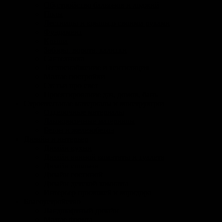
Обустройство балконов и лоджий
Полы
Лестницы и крыльцо своими руками
Фундамент
Крыша
Заборы, ворота, калитки
Сантехника
Теплоснабжение и вентиляция
Малые постройки
Статьи про свет
Проектирование дач, домов, бань
Строительные материалы и конструкции
Отделочные материалы
Лакокрасочные материалы
Бетон и железобетон
Дизайн и интерьер
Дизайн кухни
Дизайн ванной комнтаты и туалета
Дизайн спальни
Дизайн гостиной
Дизайн детской комнаты
Интерьер прихожей и коридора
Благоустройство
Ландшафтный дизайн
Малые формы