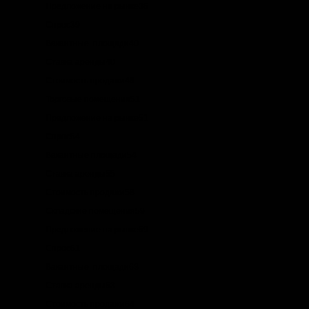
Предложение на рынке36
Спрос39
Вакантные площади40
Ставка аренды40
Стоимость продажи46
Торговые помещения51
Предложение на рынке51
Спрос54
Вакантные площади54
Ставка аренды55
Стоимость продажи58
Складские помещения59
Предложение на рынке59
Спрос61
Вакантные площади63
Ставка аренды63
Стоимость продажи64