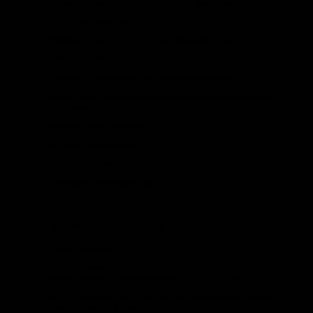
Основные показатели деятельности компании75
«Галс Девелопмент»77
Основные показатели деятельности компании77
«МР Групп»79
Основные показатели деятельности компании79
Тенденции и перспективы развития рынка коммерческой
недвижимости80
Офисные помещения80
Торговые помещения81
Складские помещения82
О компании NeoAnalytics83
Перечень приложений
Список диаграмм
Рис. 1. Динамика цен на основные продовольственные
товары, прирост (снижение) цен, 2011-2012гг., %13
Рис. 2. Динамика цен на основные непродовольственные
товары, прирост (снижение) цен, 2011-2012гг., %14