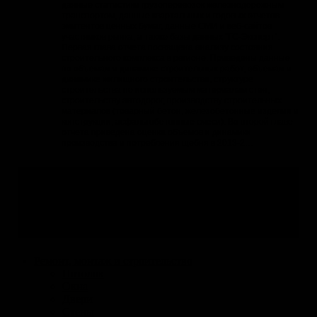
данные статистики грузоперевозок железнодорожным
транспортом, данные квартальных и годовых отчетов
эмитентов ценных бумаг, данные СМИ и веб-сайтов
участников рынка, а также базы данных "ГС-Эксперт".
Первая глава отчета посвящена анализу состояния
строительного комплекса в регионе. Приведены данные
по объемам и динамике строительных работ, объемам и
динамике жилищного строительства, структуре
строительства по используемым материалам стен,
строительству автодорог, производству строительных
материалов (товарный бетон, железобетонные изделия и
конструкции, асфальтобетонные смеси). Во второй главе
отчета приведена оценка объемов и динамики
производства и потребления щебня в 2013-2…
Навигация по разделу
Все отрасли
Ремонт, монтаж и строительство
Потолок
Окна
Двери
Стены