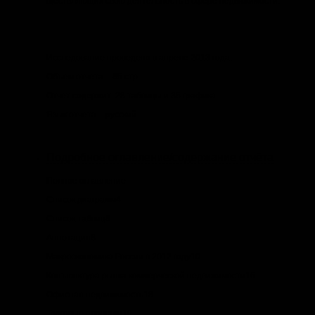
ществляющих свою деятельность в сфере недвижимости.
Исследование проведено в апреле 2013 года.
Объем отчета – 85 стр.
Отчет содержит 28 таблицы и 35 графика.
Язык отчета – русский.
Подробное оглавление/содержание отчёта
Полное оглавление
Список диаграмм4
Список таблиц6
Аннотация8
Макроэкономика России в 2012 году10
Конъюнктура рынка коммерческой недвижимости16
Офисная недвижимость18
Торговые площади19