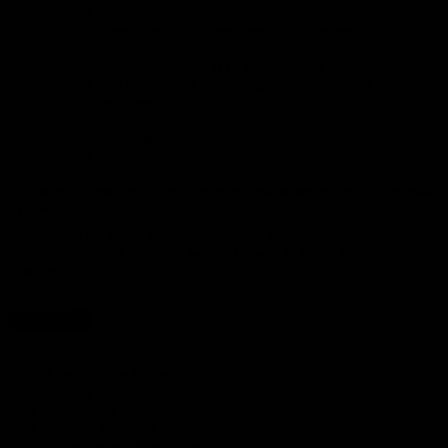
Озеленение участков
Дорожные покрытия: тротуары, дорожки
Электрика
Электропроводка и ее соединения
Подключение и установка электрических
приборов
Полезно
Инструменты
Полезные советы строителю
В процессе ремонта в квартире что вы можете сделать своими
руками:
Абсолютно всё: я мастер – золотые руки
Многое:
поклеить обои, собрать мебель
Самое важное: вынести
мусор
Результат
голосовать
Калькуляторы
Пропорции бетона
Расчет опалубки
Блоки для дома
Расход кирпича
Монолитный фундамент