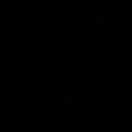
•Объем спроса коммерческой недвижимости
•Уровень вакантных площадей коммерческой недвижимости
•Ставки аренды и стоимость продажи коммерческой недвижи-
мости
•Крупнейшие девелоперы на рынке коммерческой
недвижимо-сти
•Тенденции и перспективы развития рынка коммерческой не-
движимости г. Москвы
Данное исследование предназначено для ряда
специалистов, рабо-тающих на рынке недвижимости, в
частности:
•маркетологи-аналитики, менеджеры по маркетингу,
менедже-ры по маркетинговым исследованиям в области
рынка недвижимости;
•директора по маркетингу, директора по продажам компаний,
работающих в сфере недвижимости;
•коммерческие директора компаний, работающих в сфере не-
движимости;
•частные инвесторы, планирующие приобрести акции, осу-