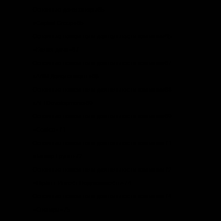
Основные девелоперы65
«Capital Group»65
Основные показатели деятельности компании65
«Белая дача»67
Основные показатели деятельности компании67
«АЛМ Девелопмент»68
Основные показатели деятельности компании68
«AFI Development»69
Основные показатели деятельности компании69
«Coalco»71
Основные показатели деятельности компании71
«Ташир Групп»72
Основные показатели деятельности компании72
«Гарант-Инвест Недвижимость»74
Основные показатели деятельности компании74
«Снегири»75