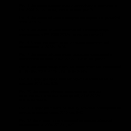
Рис. 3. Динамика коммерческого грузооборота транспорта
РФ, 2009-2012гг., млрд. тонно-километров15
Рис. 4. Динамика объема коммерческих перевозок грузов РФ,
2009-201215
Рис. 5. Динамика объема инвестиций в коммерческую
недвижимость РФ, 2006-2012гг., млрд. долларов17
Рис. 6. Структура инвестиций по видам коммерческой
недвижимости, 2012гг., %18
Рис. 7. Динамика объема ввода складских помещений в
Московском регионе, 2007-2012гг., тыс.кв. метров22
Рис. 8. Динамика ввода в эксплуатацию офисных помещений
в г. Москва, 2008-2013гг., тыс.кв.метров37
Рис. 9. Структура предложения офисных помещений по
классам, 2012 год, %39
Рис. 10. Динамика объема предложений аренды
качественных офисных помещений, 2004-2012гг.,
млн.кв.метров39
Рис. 11.Структура спроса на аренду офисных помещений по
профилю арендаторов, 2012 год, %40
Рис. 12. Доля вакантных площадей по аренде офисной
недвижимости 2008-2012 гг., %41