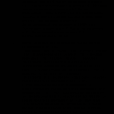
денежных средств 5.9. Анализ эффективности проекта
5.9.1. Показатели эффективности проекта 5.9.2. Методика
оценки эффективности проекта 5.9.3. Чистая
приведенная стоимость (NPV) 5.9.4. Внутренняя норма
доходности (IRR) 5.9.5. Индекс доходности инвестиций
(PI) 5.9.6. Срок окупаемости (PBP) 5.9.7.
Дисконтированный срок окупаемости (DPBP) 5.9.8.
Эффективность инвестици 5.10. Анализ рисков проекта
5.10.1. Качественный анализ рисков 5.10.2.
Количественный анализ рисков
МАРКЕТИНГОВОЕ ИССЛЕДОВАНИЕ РЫНКА ЖИЛОЙ
НЕДВИЖИМОСТИ ТУЛЫ
Содержание СПИСОК ТАБЛИЦ СПИСОК ИЛЛЮСТРАЦИЙ
СПИСОК ДИАГРАММ АННОТАЦИЯ К ОТЧЕТУ КРАТКИЕ
ВЫВОДЫ К ОТЧЕТУ ГЛАВА 1. АНАЛИЗ СОЦИАЛЬНО-
ЭКОНОМИЧЕСКИХ ПОКАЗАТЕЛЕЙ РЕГИОНА 1.1
ТЕРРИТОРИЯ. АДМИНИСТРАТИВНОЕ ДЕЛЕНИЕ. ГЕН.
ПЛАН. 1.2 АНАЛИЗ РАЗВИТИЯ ЭКОНОМИКИ Г. ТУЛА 1.3
ВЫВОДЫ. ОСОБЕННОСТИ СОЦИАЛЬНО-
ЭКОНОМИЧЕСКОГО РАЗВИТИЯ ТУЛЫ ГЛАВА 2. АНАЛИЗ
РЫНКА ЖИЛОЙ НЕДВИЖИМОСТИ Г. ТУЛА 2.1.
СТРУКТУРА РЫНКА ЖИЛОЙ НЕДВИЖИМОСТИ
КЛАССИФИКАЦИЯ РЫНКА ЖИЛОЙ НЕДВИЖИМОСТИ И
МАШИНОМЕСТ В Г. ТУЛА, ОБЪЕМ РЫНКА ТИПОЛОГИЯ
ЗАСТРОЙКИ РАЙОНОВ 2.2. АНАЛИЗ ПРЕДЛОЖЕНИЯ НА
РЫНКЕ ЖИЛОЙ НЕДВИЖИМОСТИ ТУЛЫ ОПИСАНИЕ
ОСНОВНЫХ КОМПАНИЙ-ЗАСТРОЙЩИКОВ НА РЫНКЕ
ЖИЛЬЯ ТУЛЬСКОЙ ОБЛАСТИ (ОСНОВНЫЕ ТЕКУЩИЕ
ПРОЕКТЫ, ЗАЯВЛЕННЫЕ ПРОЕКТЫ) ОБЪЕМ