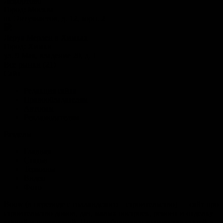
Лефортово
Город:
Москва
ш. Энтузиастов, д. 12, корп. 2
Леруа Мерлен в Химках
Город:
Химки
ул. 9 Мая, владение 20, д. 1
Все рынки (21)
Сайт
Редакция сайта
Правообладателям
Авторам
Рекламодателям
Разделы
Главная
Статьи
Термины
Видео
Фото
Bouw (в переводе с голландского – строительство) — сайт про
строительство домов, дач, малых построек, ремонт и отделку
зданий и помещений. Помимо большого количества статей у