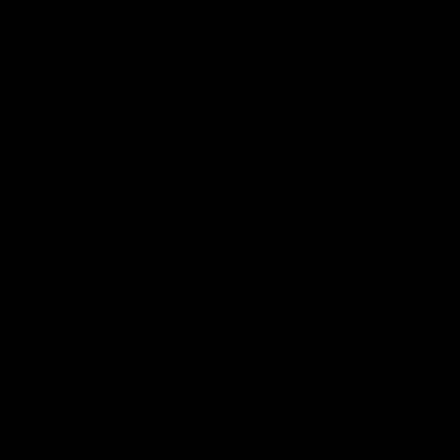
оперативная информация о текущих трендах.
Содержащаяся в отчете информация представляет
интерес для строительных компаний, девелоперов,
производителей стройматериалов, поставщиков
оборудования и услуг, кредитных и банковских
учреждений, государственных органов. Содержание
отчета. В исследовании представлена информация о
строительной активности в 2014 г., включая оценку
ситуации в отрасли с точки зрения игроков рынка;
приведены данные об объемах и динамике жилищного
строительства в крупнейших городах и в целом по
региону; дана характеристика состояния рынка жилой
недвижимости; представлены данные о динамике цен на
жилье; приведены данные о ситуации на рынке
ипотечного кредитования. Информационная основа …
Рынок строительства и недвижимости в Тамбовской
области в 2013-2014 гг.
Исследование проведено в феврале 2015 г. В отчете
представлен подробный ретроспективный анализ
ситуации на рынке строительства и жилой недвижимости,
включая актуальные тренды, сформировавшиеся за
последнее время. Регион исследования: Тамбовская
область. Период исследования: годовая динамика,
включая данные за 2013 г. и предварительные
(оперативные) данные за 2014 г. Объем отчета – 70
страниц; содержит 52 таблицы, 48 диаграмм. Формат
исследования: аналитика в таблицах и диаграммах.
Пользователи. Обзор предназначен для профессионалов
рынка, которым нужна максимально полная и