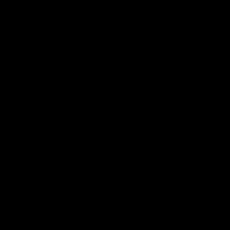
Дата выхода: 14.05.19
Маркетинговый план
компании, сдающей в
аренду элитное жилье
45 000
Регион: Россия
Дата выхода: 02.11.18
Обзор рынка сервисных
услуг по обслуживанию
недвижимости в Киеве.
2018 год
49 800
Регион: Украина
Дата выхода: 17.08.18
Рынок недвижимости
Москвы и Московской
области. Новостройки:
итоги 2014 г., прогноз до
67 500
2017 г.
Регион: Россия
Дата выхода: 20.10.15
Рынок строительства и
недвижимости в