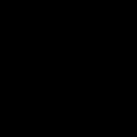
ПРЕДЛОЖЕНИЯ НА ПЕРВИЧНОМ РЫНКЕ ЖИЛОЙ
НЕДВИЖИМОСТИ, МАШИНОМЕСТ. ДИНАМИКА
ЖИЛИЩНОГО СТРОИТЕЛЬСТВА. АНАЛИЗ СТРОЯЩИХСЯ
И ПЛАНИРУЕМЫХ ОБЪЕКТОВ. ПРОГНОЗ ПО ОБЪЕМАМ
БУДУЩЕГО СТРОИТЕЛЬСТВА СИТУАЦИЯ НА
ВТОРИЧНОМ РЫНКЕ ЖИЛОЙ НЕДВИЖИМОСТИ 2.3.
АНАЛИЗ ЦЕНООБРАЗОВАНИЯ В СЕГМЕНТЕ
НОВОСТРОЕК 2.4. АНАЛИЗ СПРОСА НА НОВОСТРОЙКИ
ТУЛА ОБЪЕМ СПРОСА НА ПЕРВИЧНОМ РЫНКЕ
СТРУКТУРА СПРОСА 2.5. ДЕТАЛИЗИРОВАННОЕ
ОПИСАНИЕ НОВОСТРОЕК ТУЛЫ ПАСПОРТА ОБЪЕКТОВ
КЛАССА «УЛУЧШЕННЫЙ БИЗНЕС» ПАСПОРТА
ОБЪЕКТОВ БИЗНЕС-КЛАССА ПАСПОРТА ОБЪЕКТОВ
КЛАССА ЭКОНОМ-ПЛЮС ПАСПОРТА ОБЪЕКТОВ
ЭКОНОМ КЛАССА
Рынок строительства и недвижимости в Астраханской
области в 2013-2014 гг.
Исследование проведено в феврале 2015 г. В отчете
представлен подробный ретроспективный анализ
ситуации на рынке строительства и жилой недвижимости,
включая актуальные тренды, сформировавшиеся за
последнее время. Регион исследования: Астраханская
область. Период исследования: годовая динамика,
включая данные за 2013 г. и предварительные
(оперативные) данные за 2014 г. Объем отчета – 70
страниц; содержит 52 таблицы, 48 диаграмм. Формат
исследования: аналитика в таблицах и диаграммах.
Пользователи. Обзор предназначен для профессионалов
рынка, которым нужна максимально полная и