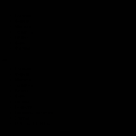
Главная
Форум
Мастера
Термины
Видео
Фото
Фирмы
Главная
Форум
Мастера
Термины
Видео
Фото
фирмы
Новости
Вопросы эксперту
Статьи
ГОСТы, СНИПы