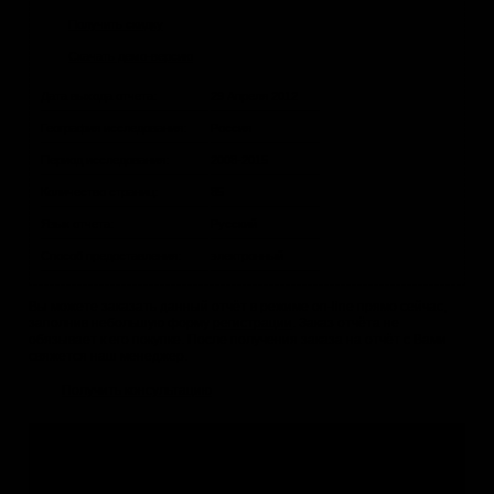
Получить скидку
Скачать демо-версию
Дата выхода отчета:
29 Апреля 2012
География исследования:
Россия
Период исследования:
2008-2015
Количество страниц:
85
Язык отчета:
Русский
Способ предоставления:
электронный
Вы можете заказать данный отчёт в режиме on-line прямо сейчас,
заполнив небольшую форму
регистрации
. Заказ отчёта не
обязывает к его покупке. После получения заказа на отчёт с Вами
свяжется наш менеджер.
Получить консультацию
Не нашли подходящее исследование?