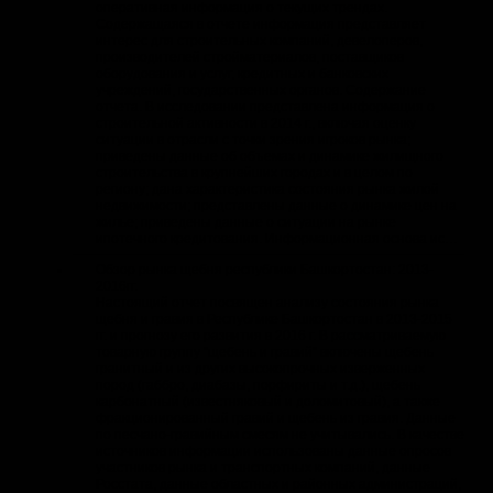
оперативная информация о текущих трендах.
Содержащаяся в отчете информация представляет
интерес для строительных компаний, девелоперов,
производителей стройматериалов, поставщиков
оборудования и услуг, кредитных и банковских
учреждений, государственных органов. Содержание
отчета. В исследовании представлена информация о
строительной активности в 2014 г., включая оценку
ситуации в отрасли с точки зрения игроков рынка;
приведены данные об объемах и динамике жилищного
строительства в крупнейших городах и в целом по
региону; дана характеристика состояния рынка жилой
недвижимости; представлены данные о динамике цен на
жилье; приведены данные о ситуации на рынке
ипотечного кредитования. Информационная основа ис…
Обзор рынка щебня республики Башкортостан: 2013-
2016гг.
Настоящий отчет посвящен анализу состояния рынка
щебня и гравия в Республике Башкортостан в 2013-2015
гг. и прогнозу его развития в 2016 г. В рассматриваемую
товарную группу "щебень и гравий" включены щебень
гранитный и из других высокопрочных изверженных
пород (габбро, диабазы, порфириты и т.д.), щебень
карбонатный (известняковый и доломитовый), а также
фракционированный гравий и щебень из гравия. Данные
по песчано-гравийным смесям не учитывались. В качестве
источников информации использованы данные опросов
участников рынка и транспортных компаний, данные
Росстата, данные областных и районных администраций,