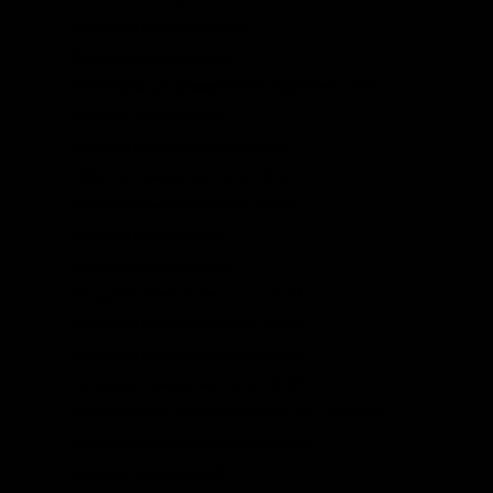
Складская недвижимость21
Классификация рынка23
Классификация коммерческой недвижимости23
Офисные помещения23
Офисное помещение класса «С»27
Офисное помещение класса «D»27
Офисное помещение класса «E»27
Торговые помещения28
Складские помещения31
Складское помещение класса «А»31
Складское помещение класса «В»32
Складское помещение класса «С»33
Складское помещение класса «Д»34
Классификация территориальных зон г. Москвы35
Динамика основных показателей3636
Офисные помещения36