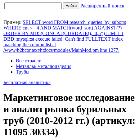
Расширенный поиск
Пример:
SELECT word FROM research_queries_by_subotrs
WHERE cnt <= 4 AND MATCH(word_sort) AGAINST(?)
ORDER BY MD5(CONCAT(CURDATE(), id, ?)) LIMIT 1
DBD::mysql::st execute failed: Can't find FULLTEXT index
matching the column list at
/www/b2bcontext/htdocs/modules/MainMod.pm line 1277.
Все отрасли
Металлы/ металлоизделия
Трубы
Бесплатная
аналитика
Маркетинговое исследование
и анализ рынка бурильных
труб (2010-2012 гг.) (артикул:
11095 30334)