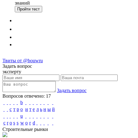
знаний
Пройти тест
Твиты от @bouwru
Задать вопрос
эксперту
Задать вопрос
Вопросов отвечено: 17
b
с
т
р
o
и
т
е
л
ь
н
ы
й
u
c
r
o
s
s
w
o
r
d
Строительные рынки