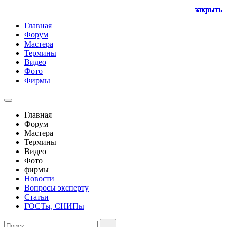
закрыть
закрыть
закрыть
закрыть
закрыть
закрыть
закрыть
Главная
Форум
Мастера
Термины
Видео
Фото
Фирмы
Главная
Форум
Мастера
Термины
Видео
Фото
фирмы
Новости
Вопросы эксперту
Статьи
ГОСТы, СНИПы