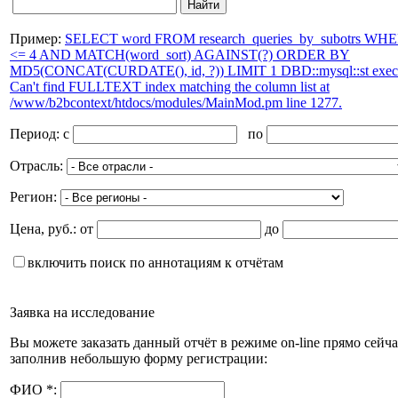
Пример:
SELECT word FROM research_queries_by_subotrs WHE
<= 4 AND MATCH(word_sort) AGAINST(?) ORDER BY
MD5(CONCAT(CURDATE(), id, ?)) LIMIT 1 DBD::mysql::st execut
Can't find FULLTEXT index matching the column list at
/www/b2bcontext/htdocs/modules/MainMod.pm line 1277.
Период:
c
по
Отрасль:
Регион:
Цена, руб.:
от
до
включить поиск по аннотациям к отчётам
Заявка на исследование
Вы можете заказать данный отчёт в режиме on-line прямо сейча
заполнив небольшую форму регистрации:
ФИО
*
: